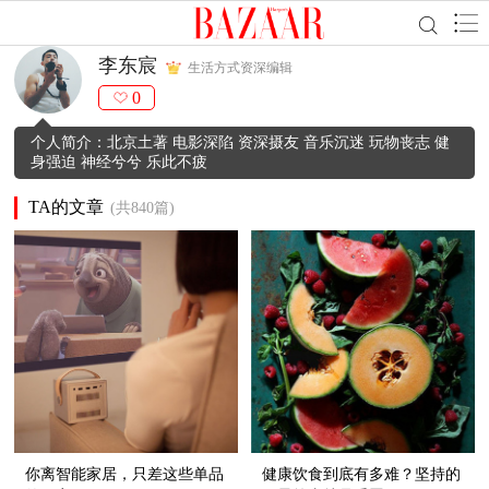
李东宸
生活方式资深编辑
0
个人简介：北京土著 电影深陷 资深摄友 音乐沉迷 玩物丧志 健
身强迫 神经兮兮 乐此不疲
TA的文章
(共840篇)
你离智能家居，只差这些单品
健康饮食到底有多难？坚持的