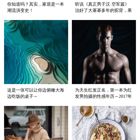
你知道吗？其实，家居是一本
听说《真正男子汉·空军篇》
潮流演变史！
治好了大幂幂多年的驼背，果
然是一档让明星“拼命”的真人
秀！
这是一张可以让你边俯瞰大海
为天生红发正名，第一本为红
边吃饭的桌子～
发男拍摄的性感年历～2017年
版