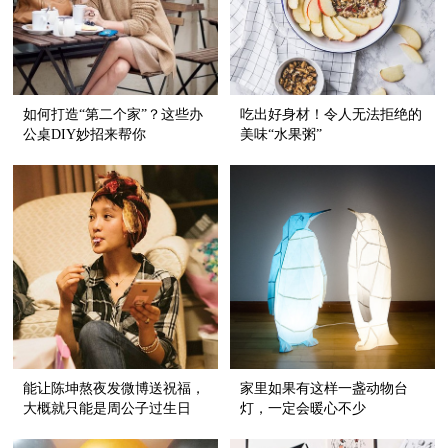
如何打造“第二个家”？这些办
吃出好身材！令人无法拒绝的
公桌DIY妙招来帮你
美味“水果粥”
能让陈坤熬夜发微博送祝福，
家里如果有这样一盏动物台
大概就只能是周公子过生日
灯，一定会暖心不少
了！