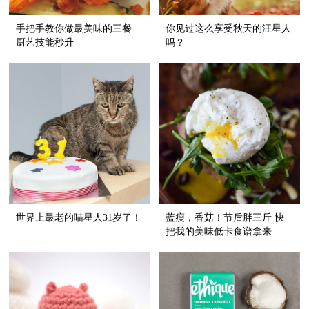
手把手教你做最美味的三餐
你见过这么享受秋天的汪星人
厨艺技能秒升
吗？
世界上最老的喵星人31岁了！
蓝瘦，香菇！节后胖三斤 快
把我的美味低卡食谱拿来