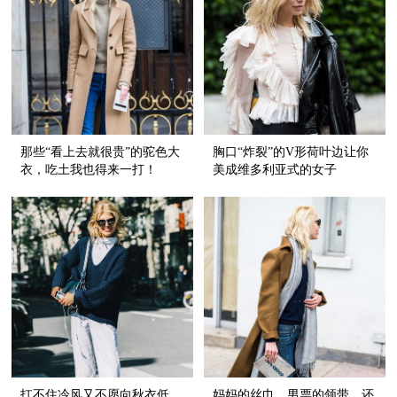
那些“看上去就很贵”的驼色大
胸口“炸裂”的V形荷叶边让你
衣，吃土我也得来一打！
美成维多利亚式的女子
扛不住冷风又不愿向秋衣低
妈妈的丝巾，男票的领带，还