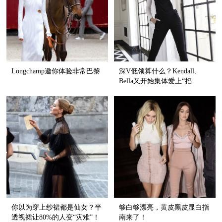
Longchamp邀你体验非常巴黎
深V低领算什么？Kendall、
Bella又开始集体爱上“掐
脖”style了！
你以为穿上纱裙都是仙女？半
够白够漂亮，黄皮黑皮显白指
透视裙让80%的人变“灾难”！
南来了！