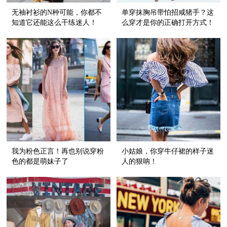
无袖衬衫的N种可能，你都不
单穿抹胸吊带怕招咸猪手？这
知道它还能这么干练迷人！
么穿才是你的正确打开方式！
我为粉色正言！再也别说穿粉
小姑娘，你穿牛仔裙的样子迷
色的都是萌妹子了
人的狠呐！