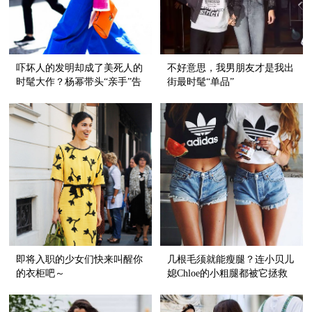
吓坏人的发明却成了美死人的
不好意思，我男朋友才是我出
时髦大作？杨幂带头“亲手”告
街最时髦“单品”
诉你！
即将入职的少女们快来叫醒你
几根毛须就能瘦腿？连小贝儿
的衣柜吧～
媳Chloe的小粗腿都被它拯救
了！