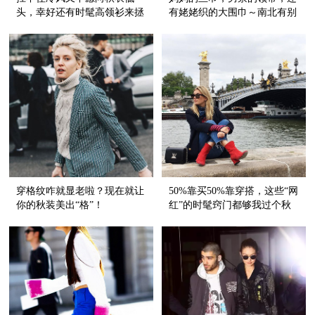
头，幸好还有时髦高领衫来拯
有姥姥织的大围巾～南北有别
救我～
的入秋大法齐活儿了！
穿格纹咋就显老啦？现在就让
50%靠买50%靠穿搭，这些“网
你的秋装美出“格”！
红”的时髦窍门都够我过个秋
天了！