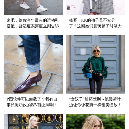
来吧，给你今年最火的运动鞋
杨幂、KK的袖子又不安分
搭配，舒适度实穿度立刻告诉
了？这回她们竟玩起了时髦大
你！
开衩！
P图软件可以卸载了？我有自
“女汉子”解药驾到～浪漫荷叶
带长腿功效的深V鞋上脚啊！
边让你像花瓣一样甜美绽放！