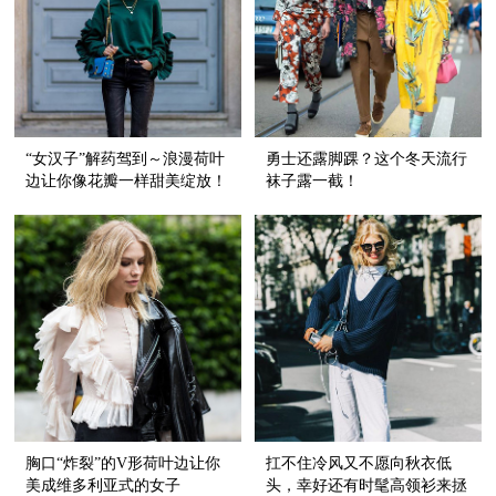
“女汉子”解药驾到～浪漫荷叶
勇士还露脚踝？这个冬天流行
边让你像花瓣一样甜美绽放！
袜子露一截！
胸口“炸裂”的V形荷叶边让你
扛不住冷风又不愿向秋衣低
美成维多利亚式的女子
头，幸好还有时髦高领衫来拯