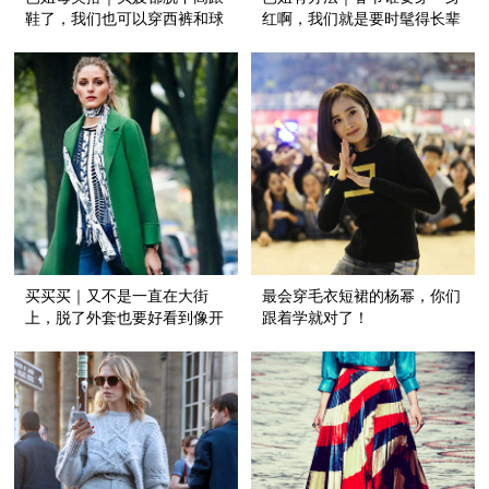
鞋了，我们也可以穿西裤和球
红啊，我们就是要时髦得长辈
鞋假装做大事！
也喜欢！
买买买｜又不是一直在大街
最会穿毛衣短裙的杨幂，你们
上，脱了外套也要好看到像开
跟着学就对了！
花！