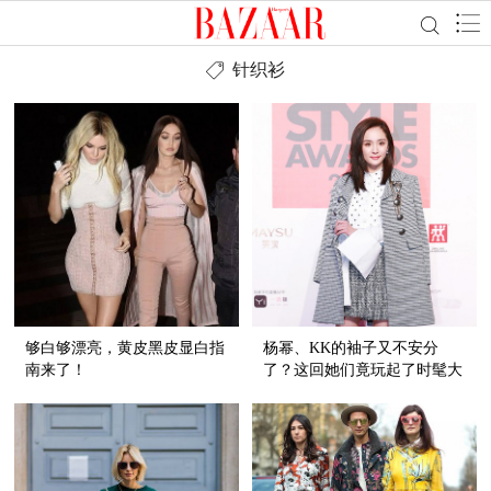
针织衫
够白够漂亮，黄皮黑皮显白指
杨幂、KK的袖子又不安分
南来了！
了？这回她们竟玩起了时髦大
开衩！