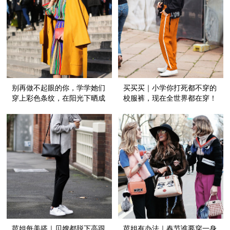
别再做不起眼的你，学学她们
买买买｜小学你打死都不穿的
穿上彩色条纹，在阳光下晒成
校服裤，现在全世界都在穿！
最养眼的甜心！
芭姐每美搭｜贝嫂都脱下高跟
芭姐有办法｜春节谁要穿一身