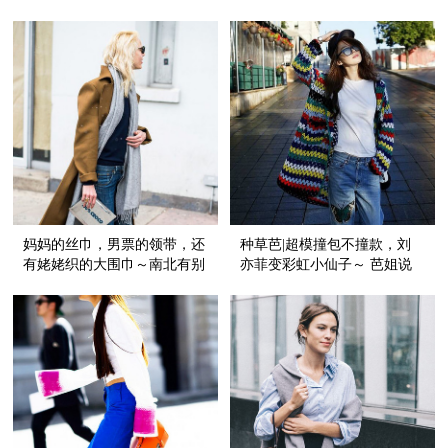
救我～
妈妈的丝巾，男票的领带，还
种草芭|超模撞包不撞款，刘
有姥姥织的大围巾～南北有别
亦菲变彩虹小仙子～ 芭姐说
的入秋大法齐活儿了！
好的干货清单来囖