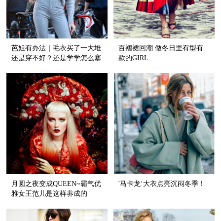
芭姐有办法｜毛衣买了一大堆
百褶裙回潮 做冬日里有型有
还是穿不好？还是学学怎么塞
款的GIRL
吧！
月圆之夜变成QUEEN~霸气优
'马卡龙‘大衣点亮沉闷冬季！
雅女王范儿是这样养成的