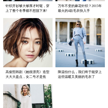
针织开衫够大够厚才时髦，穿
万年不变的麻花针织？2015年
上了整个冬季都不想脱下来!
最火的4款毛衣快入手
高俊熙韩剧《她很漂亮》造型
降温怕什么，我们终于能穿上
大大大盘点，女二号才是焦
这些温暖又美丽的毛衣了
点！