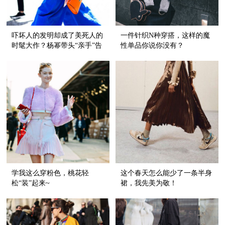
吓坏人的发明却成了美死人的
一件针织N种穿搭，这样的魔
时髦大作？杨幂带头“亲手”告
性单品你说你没有？
诉你！
学我这么穿粉色，桃花轻
这个春天怎么能少了一条半身
松“装”起来~
裙，我先美为敬！