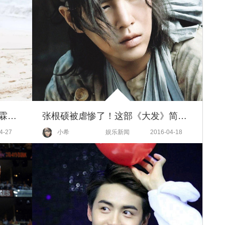
为智孝下厨、宠成小公举，陈柏霖只要女友开心就可以
张根硕被虐惨了！这部《大发》简直就是有毒啊！
4-27
小希
娱乐新闻
2016-04-18