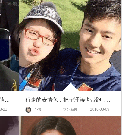
赛场上霸气的冠军马龙，私下呆萌得就像地主家的傻儿子啊！
行走的表情包，把宁泽涛也带跑，傅园慧真是泳坛的一股泥石流啊
8-21
小希
娱乐新闻
2016-08-09