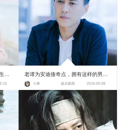
与霍建华拥吻，跟鹿晗井柏然出生入死，是马思纯！
老谭为安迪揍奇点，拥有这样的男闺蜜这辈子也是值了！
5-15
小希
娱乐新闻
2016-05-09