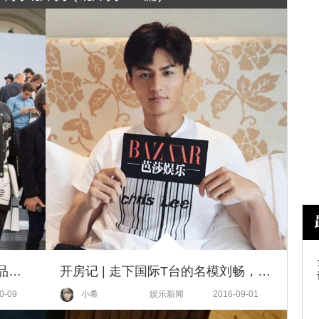
开房记 | 白百何的充电宝比化妆品还多，原来她是不折不扣的游戏控！
开房记 | 走下国际T台的名模刘畅，原来是随身带香炉、钻研棋谱的老干部！
0-09
小希
娱乐新闻
2016-09-01