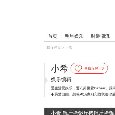
首页
明星娱乐
时装潮流
锟斤拷页
>
小希
小希
喜锟斤拷 |
0
娱乐编辑
爱生活爱娱乐，爱八卦更爱Bazaar。
不羁爱自由。想喝鸡汤也别忘找我给你
小希 锟斤拷锟斤拷锟斤拷锟斤