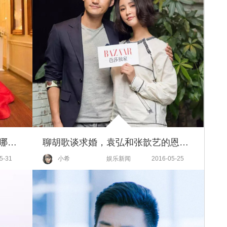
袁弘张歆艺大婚！对的爱情就是哪怕嘴上互黑千百遍，内心也爱你不厌倦！
聊胡歌谈求婚，袁弘和张歆艺的恩爱根本不用秀，光打打闹闹就很虐狗！
5-31
小希
娱乐新闻
2016-05-25