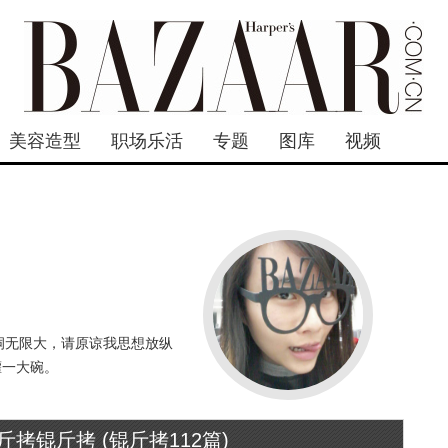
美容造型
职场乐活
专题
图库
视频
脑洞无限大，请原谅我思想放纵
灌一大碗。
拷锟斤拷 (锟斤拷112篇)