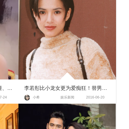
贾静雯女儿1岁玩直播，自带美瞳、长睫毛的她现在比妈妈颜值还高啦！
李若彤比小龙女更为爱痴狂！替男友还债10年反被抛弃，她用5年走出抑郁！
7-24
小希
娱乐新闻
2016-06-20