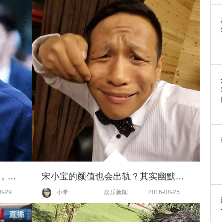
吃嘛嘛香，嘴角还会不自觉上扬，看张艺兴吃东西真的会饿！
宋小宝的颜值也会出轨？其实幽默才是一个男人最大的资本
8-29
小希
娱乐新闻
2016-08-25