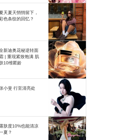
夏天夏天悄悄留下，
彩色条纹的回忆？
全新迪奥花秘逆转面
霜 | 重现紧致饱满 肌
肤10维匿龄
张小斐 行至清亮处
露肤度10%也能清凉
一夏？