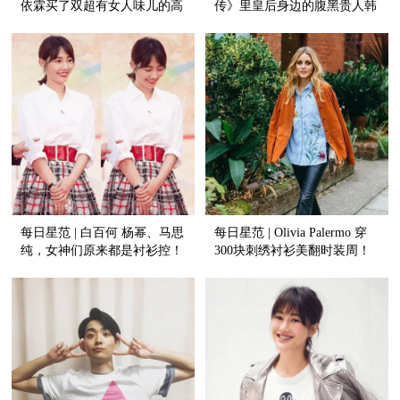
依霖买了双超有女人味儿的高
传》里皇后身边的腹黑贵人韩
跟鞋！
丹彤是个鞋控！
每日星范 | 白百何 杨幂、马思
每日星范 | Olivia Palermo 穿
纯，女神们原来都是衬衫控！
300块刺绣衬衫美翻时装周！