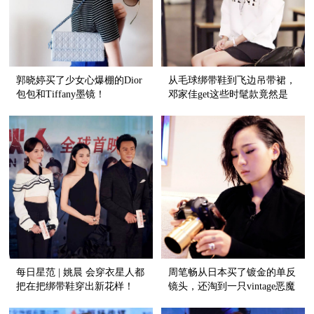
郭晓婷买了少女心爆棚的Dior
从毛球绑带鞋到飞边吊带裙，
包包和Tiffany墨镜！
邓家佳get这些时髦款竟然是
网购！
每日星范 | 姚晨 会穿衣星人都
周笔畅从日本买了镀金的单反
把在把绑带鞋穿出新花样！
镜头，还淘到一只vintage恶魔
戒指！