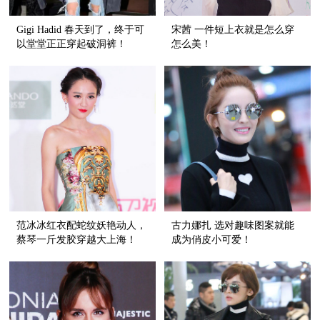
Gigi Hadid 春天到了，终于可
宋茜 一件短上衣就是怎么穿
以堂堂正正穿起破洞裤！
怎么美！
范冰冰红衣配蛇纹妖艳动人，
古力娜扎 选对趣味图案就能
蔡琴一斤发胶穿越大上海！
成为俏皮小可爱！