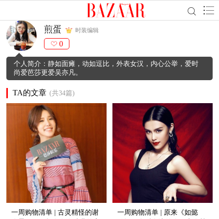
煎蛋
时装编辑
0
个人简介：静如面瘫，动如逗比，外表女汉，内心公举，爱时
尚爱芭莎更爱吴亦凡。
TA的文章
(共34篇)
一周购物清单 | 古灵精怪的谢
一周购物清单 | 原来《如懿