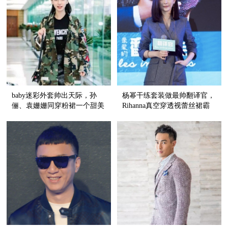
baby迷彩外套帅出天际，孙
杨幂干练套装做最帅翻译官，
俪、袁姗姗同穿粉裙一个甜美
Rihanna真空穿透视蕾丝裙霸
一个性感！
气外露！