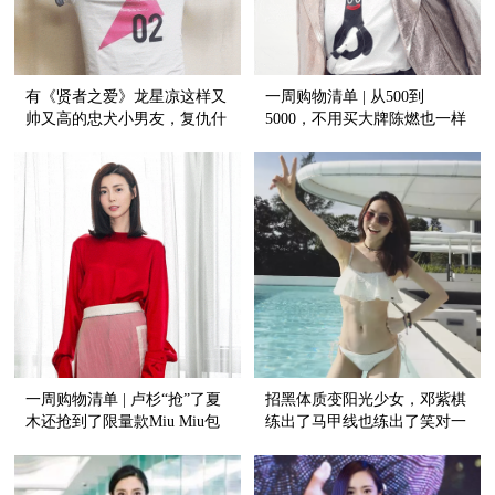
有《贤者之爱》龙星凉这样又
一周购物清单 | 从500到
帅又高的忠犬小男友，复仇什
5000，不用买大牌陈燃也一样
么的根本不重要！
够抢眼！
一周购物清单 | 卢杉“抢”了夏
招黑体质变阳光少女，邓紫棋
木还抢到了限量款Miu Miu包
练出了马甲线也练出了笑对一
包！
切的强大心灵！