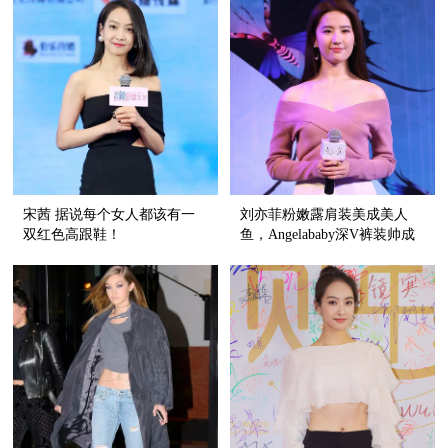
宋茜 据说每个女人都该有一
刘亦菲粉嫩露肩装美成美人
双红色高跟鞋！
鱼，Angelababy深V裤装帅成
女王！