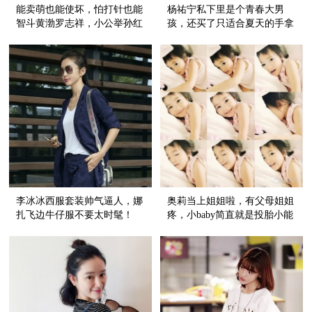
能卖萌也能使坏，怕打针也能
杨祐宁私下里是个青春大男
智斗黄渤罗志祥，小公举孙红
孩，还买了只适合夏天的手拿
雷简直有毒！
包！
李冰冰西服套装帅气逼人，娜
奥莉当上姐姐啦，有父母姐姐
扎飞边牛仔服不要太时髦！
疼，小baby简直就是投胎小能
手！