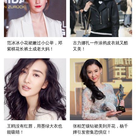
范冰冰小花裙嫩过小公举，邓
古力娜扎一件涂鸦皮衣就又酷
紫棋花长裤土成老大妈！
又美！
王鸥没有红唇，用墨绿大衣也
张柏芝镶钻裙美到开花，杨千
能吸睛！
嬅引发密集恐惧症！