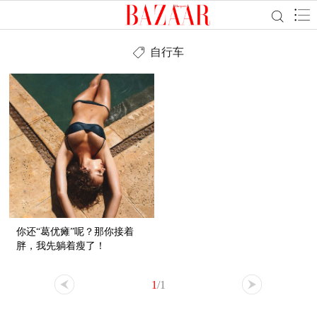
自行车
你还“葛优瘫”呢？那你接着
胖，我先躺着瘦了！
1
/1