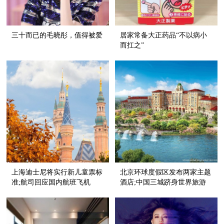
三十而已的毛晓彤，值得被爱
居家常备大正药品“不以病小
而扛之”
上海迪士尼将实行新儿童票标
北京环球度假区发布两家主题
准;航司回应国内航班飞机
酒店;中国三城跻身​世界旅游
餐“缩水”;希尔顿逸林酒店亮相
城市榜单前十
扬州