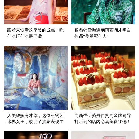
跟着宋轶看这季节的成都，吃
跟着韩雪游遍烟雨西湖才明白
什么玩什么最巴适！
何谓“美景配佳人”
人美钱多有才华，这位纽约艺
向新宿伊势丹百货的金牌向导
术界女王，改变了抽象表现主
打听到的店内必尝美食10选！
义的历史！