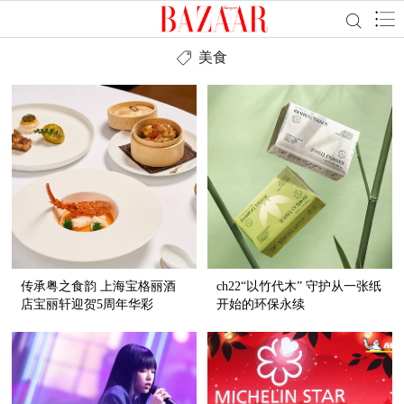
美食
传承粤之食韵 上海宝格丽酒
ch22“以竹代木” 守护从一张纸
店宝丽轩迎贺5周年华彩
开始的环保永续