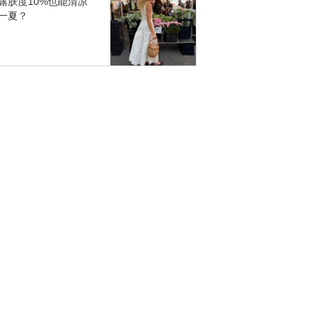
露肤度10%也能清凉
一夏？