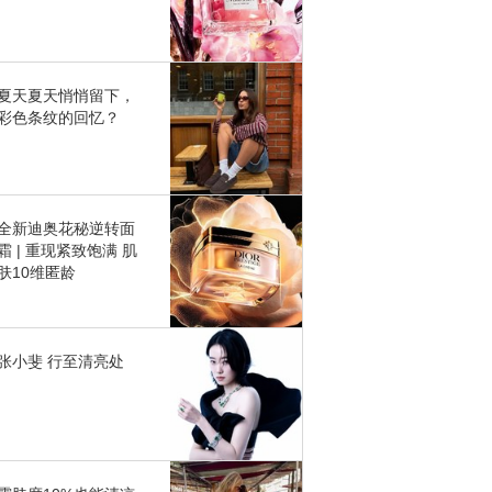
夏天夏天悄悄留下，
彩色条纹的回忆？
全新迪奥花秘逆转面
霜 | 重现紧致饱满 肌
肤10维匿龄
张小斐 行至清亮处