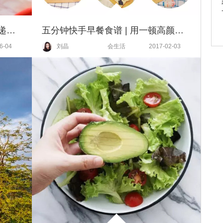
圣培露携手2021“设计上海”，传递意式生活美学
五分钟快手早餐食谱 | 用一顿高颜值早餐唤醒上班第一天
6-04
刘晶
会生活
2017-02-03