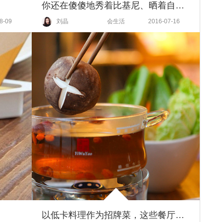
你还在傻傻地秀着比基尼、晒着自拍？现在网红们去海边都已经这么玩啦！
8-09
刘晶
会生活
2016-07-16
以低卡料理作为招牌菜，这些餐厅让你勇敢约饭！越吃越美丽~