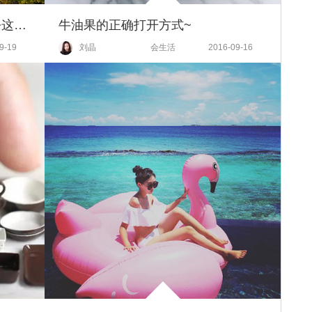
早秋按耐不住的小激动 终于能去这些地方旅行
牛油果的正确打开方式~
9-19
刘晶
会生活
2016-09-16