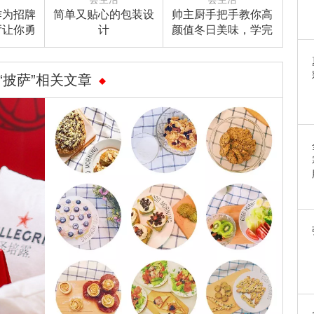
作为招牌
简单又贴心的包装设
帅主厨手把手教你高
厅让你勇
计
颜值冬日美味，学完
吃越美丽
你就是“星范儿”俏厨
娘！
“披萨”相关文章