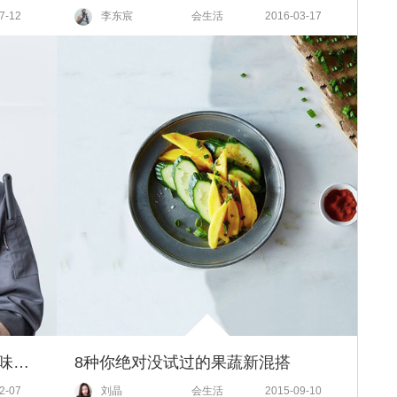
7-12
李东宸
会生活
2016-03-17
帅主厨手把手教你高颜值冬日美味，学完你就是“星范儿”俏厨娘！
8种你绝对没试过的果蔬新混搭
2-07
刘晶
会生活
2015-09-10