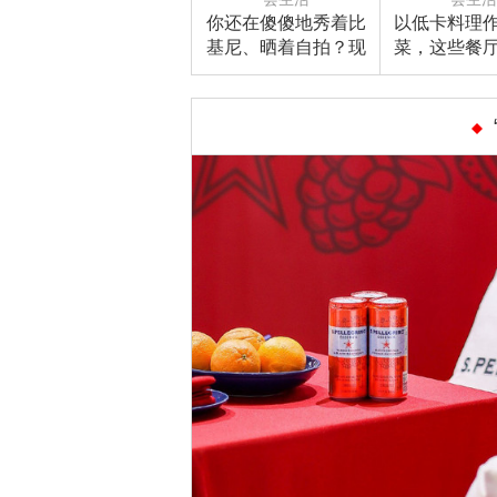
你还在傻傻地秀着比
以低卡料理
基尼、晒着自拍？现
菜，这些餐
在网红们去海边都已
敢约饭！越
经这么玩啦！
~