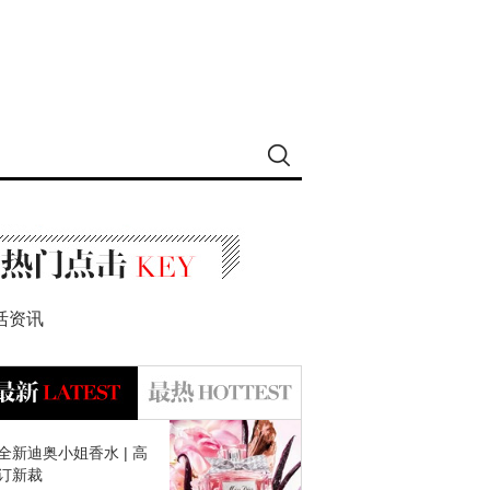
活资讯
全新迪奥小姐香水 | 高
订新裁