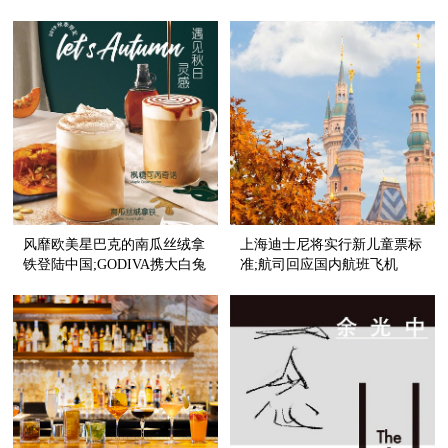
国游客破20万人次
在中国取得两位数增长
风靡欧美星巴克的南瓜丝绒拿
上海迪士尼将实行新儿童票标
铁登陆中国;GODIVA携大白兔
准;航司回应国内航班飞机
推全新大白兔冰品系列
餐“缩水”;希尔顿逸林酒店亮相
扬州