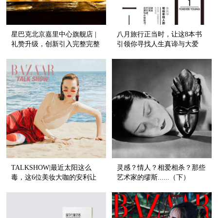
星巴克北京嘉里中心旗舰店 |
八月旅行正当时，让这8本书
礼赞升级，创新引入完整完整
引领你寻找人生真谛与大爱
酒吧体验
TALKSHOW|最近太阳这么
灵感？情人？相爱相杀？那些
毒，这6位美妆大咖的安利让
艺术家的缪斯......（下）
你放肆白