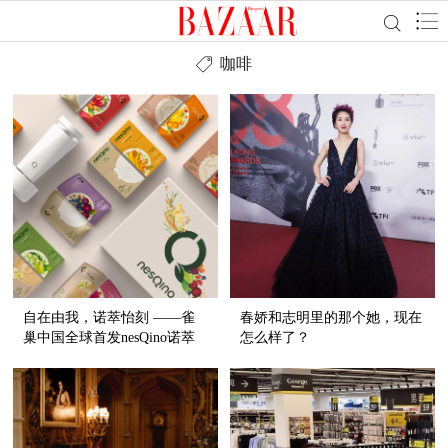
咖啡
自在由我，诺萃怡刻 ——雀
春娇和志明里的那个她，现在
巢中国全球首发nesQino诺萃
怎么样了？
怡刻智能个人健康轻餐方案