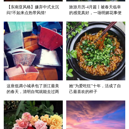
【东南亚风格】嫌弃中式太沉
旅游月历-4月篇丨被春天临幸
闷?不如来点热带风情!
的感觉真好，一场明媚花事便
能治愈~
这座低调小城承包了浙江最美
她“为爱吃狂”十年，活成了自
的春天，清明自驾就能去过两
己最喜欢的样子
三天乡下生活~