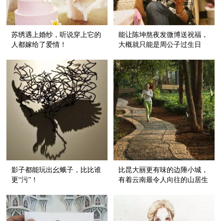
苏绣遇上婚纱，听说穿上它的
能让陈坤熬夜发微博送祝福，
人都嫁给了爱情！
大概就只能是周公子过生日
了！
影子都能玩出幺蛾子，比比谁
比昆大丽更有味的边陲小城，
更“污”！
有着云南最令人向往的山居生
活，年底即将开通直飞航班