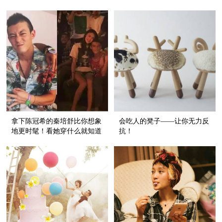
人！！！
拿下陈冠希的秦培舒比你想象
会吃人的凳子——让你无力反
地更时髦！看她穿什么就知道
抗！
了！