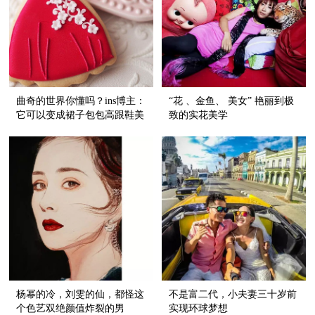
曲奇的世界你懂吗？ins博主：
“花 、金鱼、 美女” 艳丽到极
它可以变成裙子包包高跟鞋美
致的实花美学
翻你！
杨幂的冷，刘雯的仙，都怪这
不是富二代，小夫妻三十岁前
个色艺双绝颜值炸裂的男
实现环球梦想