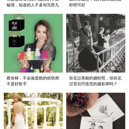
秘境，知道的人不多却完胜九
纱照可好
寨沟
蔡依林，不会做蛋糕的烘焙师
你见过美丽的婚纱照，但你见
不是好歌手
过背后凹造型的摄影师吗？