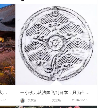
一个人旅行住宿指南 | 教你不花大钱，就能住进京都最有特色的房间
一小伙儿从法国飞到日本，只为带走这里的井盖！
8-17
李东宸
文艺场
2016-08-16