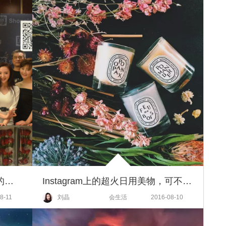
“大佬们的七夕之夜“，爱与美食的浪漫晚宴
Instagram上的超火日用美物，可不只是摆拍利器那么简单~
8-11
刘晶
会生活
2016-08-10