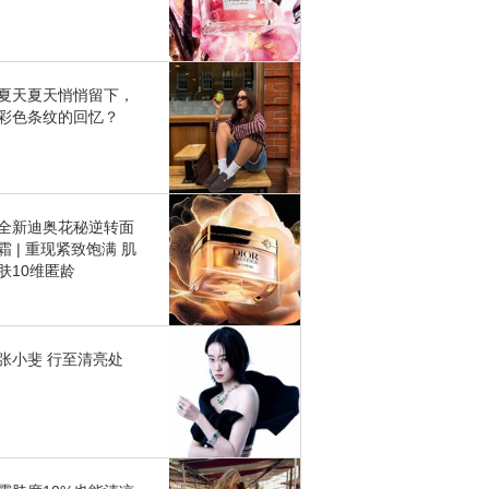
夏天夏天悄悄留下，
彩色条纹的回忆？
全新迪奥花秘逆转面
霜 | 重现紧致饱满 肌
肤10维匿龄
张小斐 行至清亮处