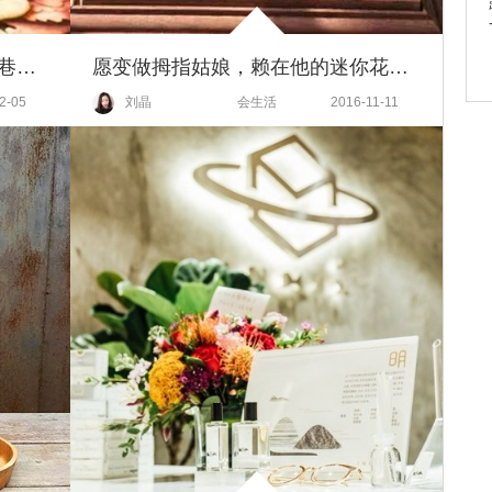
胃是最顽固的乡愁——小时候街巷里的味道，你还记得吗？
愿变做拇指姑娘，赖在他的迷你花园里
2-05
刘晶
会生活
2016-11-11