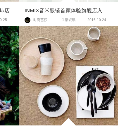
啡店
INMIX音米眼镜首家体验旗舰店入驻侨福芳草地
0-25
时尚芭莎
生活资讯
2016-10-24