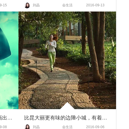
9-15
刘晶
会生活
2016-09-13
以TimBurton为灵感，法国画家画出震撼人心的奇幻爱情大作
比昆大丽更有味的边陲小城，有着云南最令人向往的山居生活，年底即将开通直飞航班
9-08
刘晶
会生活
2016-09-06