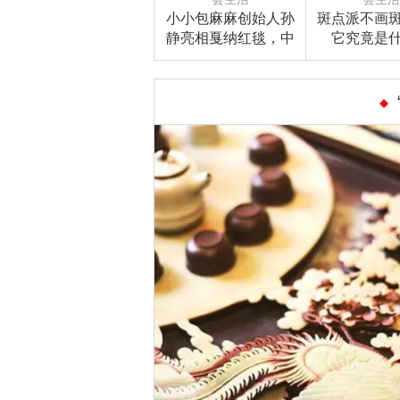
小小包麻麻创始人孙
斑点派不画
静亮相戛纳红毯，中
它究竟是
国首位母婴博主诠释
别样东方之美！