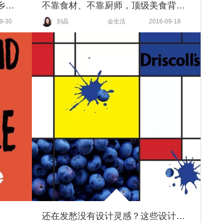
7个孩子，14条狗，40岁的她在乡间活成了少女
不靠食材、不靠厨师，顶级美食背后的精髓竟然是它！
9-30
刘晶
会生活
2016-09-18
还在发愁没有设计灵感？这些设计告诉你灵感来源于......