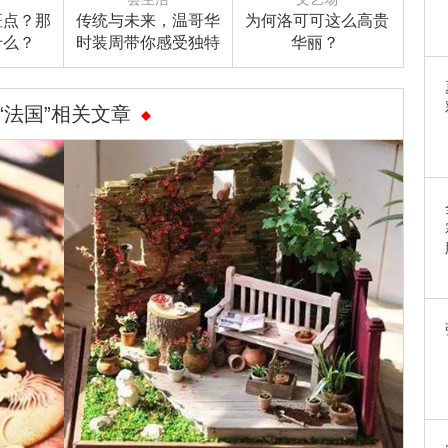
斑点？那
传统与未来，温哥华
为何洛可可这么高贵
什么？
时装周带你感受独特
华丽？ ​
的2019秋冬！
“法国”相关文章