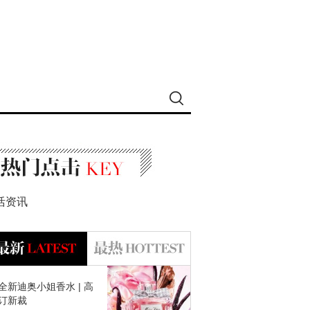
活资讯
全新迪奥小姐香水 | 高
订新裁