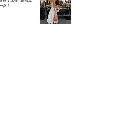
露肤度10%也能清凉
一夏？