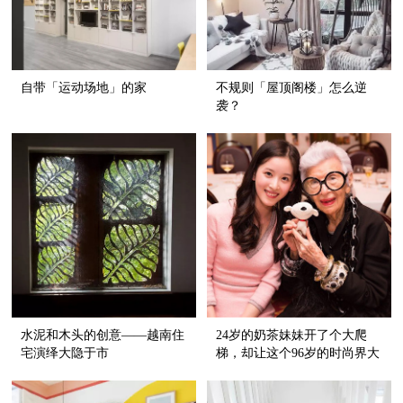
自带「运动场地」的家
不规则「屋顶阁楼」怎么逆
袭？
水泥和木头的创意——越南住
24岁的奶茶妹妹开了个大爬
宅演绎大隐于市
梯，却让这个96岁的时尚界大
咖又火了一把！