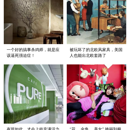
一个好的搞事杀鸡师，就是应
被玩坏了的北欧风家具，美国
该逼死强迫症！
人也能出北欧套路了
有班如此，才会上的充满活力
“花 、金鱼、 美女” 艳丽到极