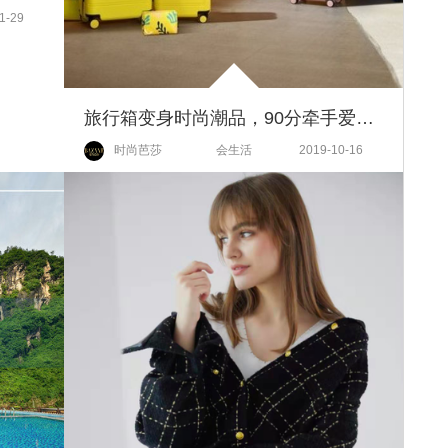
1-29
旅行箱变身时尚潮品，90分牵手爱马仕前设计师联名款巴黎首发
时尚芭莎
会生活
2019-10-16