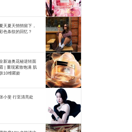
夏天夏天悄悄留下，
彩色条纹的回忆？
全新迪奥花秘逆转面
霜 | 重现紧致饱满 肌
肤10维匿龄
张小斐 行至清亮处