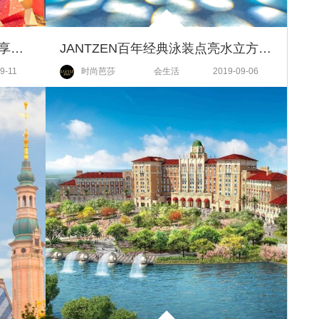
十条暖心贴士，希尔顿逸林助你享受温馨家庭出游
JANTZEN百年经典泳装点亮水立方 跳水女孩成潮流“IP”
9-11
时尚芭莎
会生活
2019-09-06