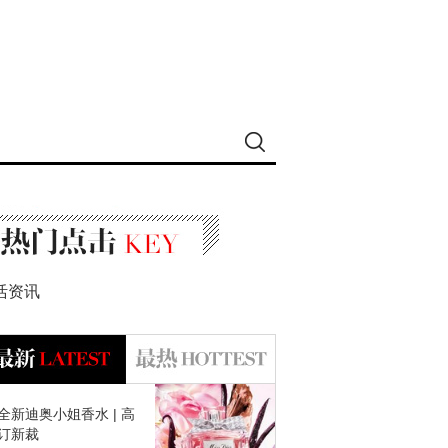
活资讯
全新迪奥小姐香水 | 高
订新裁