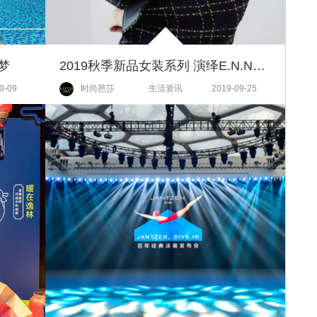
梦
2019秋季新品女装系列 演绎E.N.NO.D paris新女性时装态度
0-09
时尚芭莎
生活资讯
2019-09-25