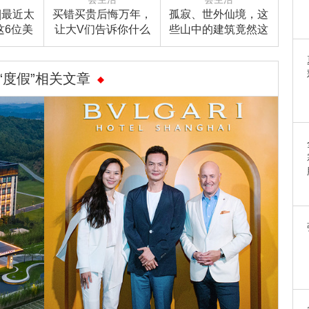
W|最近太
买错买贵后悔万年，
孤寂、世外仙境，这
这6位美
让大V们告诉你什么
些山中的建筑竟然这
利让你放
手袋最值得买！
么美！
“度假”相关文章