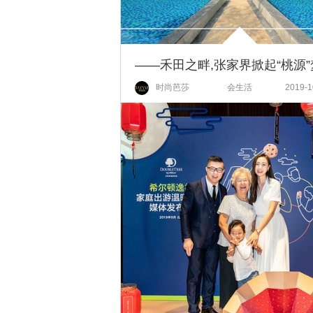
——禾田之畔,张家界掀起“桃源”
时尚芭莎
会生活
2019-1