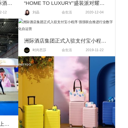
欢庆缤纷佳节 开启无限精彩 星际酒店、澳門「銀河」豪华综合度假城及「澳門百老匯」暖心呈献圣诞主题礼遇
“HOME TO LUXURY”盛装派对耀目呈现 时尚奢华之夜璀璨生辉
2-12
刘晶
会生活
2020-12-04
洲际酒店集团正式入驻支付宝小程序 强强联合推进行业数字化自运营
时尚芭莎
会生活
2019-11-22
洲际酒店集团携新品亮相中国（上海）国际酒店投资与特许经营展