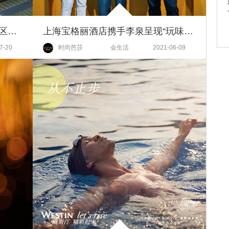
喜来登酒店于仙海湖畔开启亚太区焕新之旅
上海宝格丽酒店携手李泉呈现“玩味罗马盛景”露台派对
7-20
时尚芭莎
会生活
2021-06-09