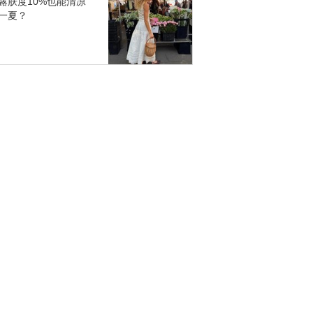
露肤度10%也能清凉
一夏？