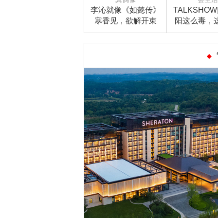
李沁就像《如懿传》
TALKSHO
寒香见，欲解开束
阳这么毒，
缚，在角色里体验人
妆大咖的安
生！
肆白