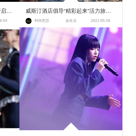
5月28日摩洛哥油“魔发派对”，开启精油护发新潮流
威斯汀酒店倡导“精彩起来”活力旅行新体验
6-04
时尚芭莎
会生活
2021-05-28