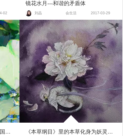
镜花水月---和谐的矛盾体
4-02
刘晶
会生活
2017-03-29
90后越南插画师的作品充满着中国风！
《本草纲目》里的本草化身为妖灵？！