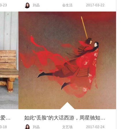
3-23
刘晶
会生活
2017-03-22
结婚37年60多岁的他们秀最萌恩爱，嫁给爱情是这样的！
如此“丢脸”的大话西游，周星驰知道吗？
3-18
刘晶
文艺场
2017-02-24