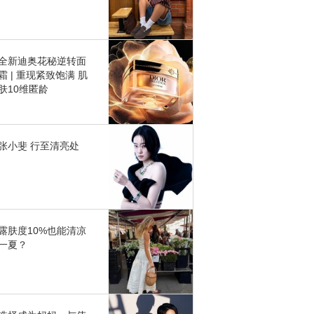
全新迪奥花秘逆转面
霜 | 重现紧致饱满 肌
肤10维匿龄
张小斐 行至清亮处
露肤度10%也能清凉
一夏？