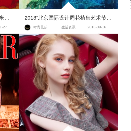
陈晨宝蕴成功举办巴黎画展，三米画轴惊艳海外
2018“北京国际设计周花植集艺术节”9月25日启动
1-27
时尚芭莎
生活资讯
2018-09-16