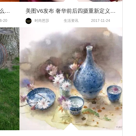
跟着宋轶看这季节的成都，吃什么玩什么最巴适！
美图V6发布 奢华前后四摄重新定义手机摄影
6-20
时尚芭莎
生活资讯
2017-11-24