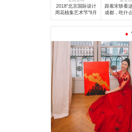
2018“北京国际设计
跟着宋轶看
周花植集艺术节”9月
成都，吃什
25日启动
最巴适