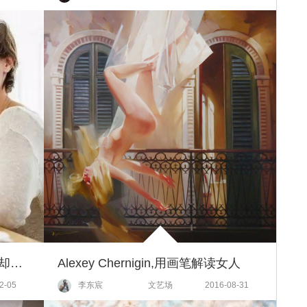
靠这种画逆袭白富美，天价作品却芝麻大坑爹还是真本事？
Alexey Chernigin,用画笔解读女人
2-05
李东宸
文艺场
2016-08-31