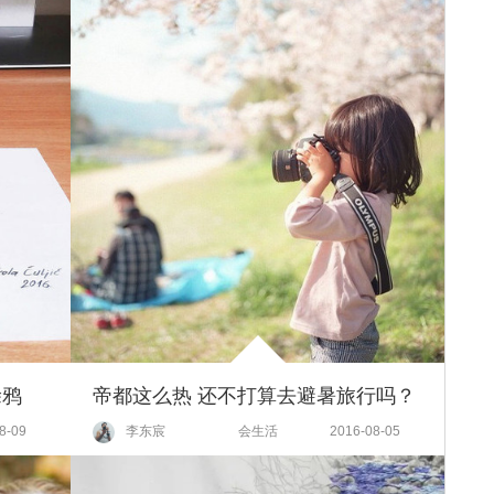
涂鸦
帝都这么热 还不打算去避暑旅行吗？
8-09
李东宸
会生活
2016-08-05