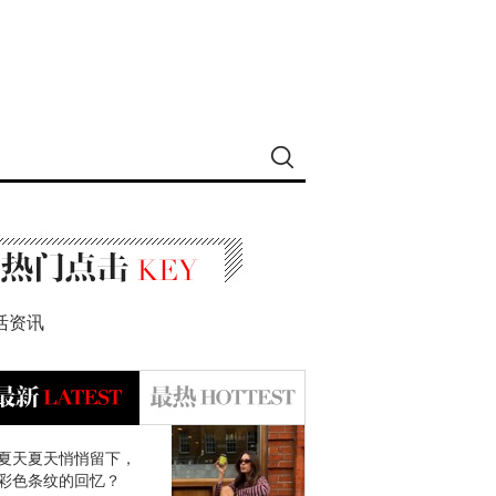
活资讯
夏天夏天悄悄留下，
彩色条纹的回忆？