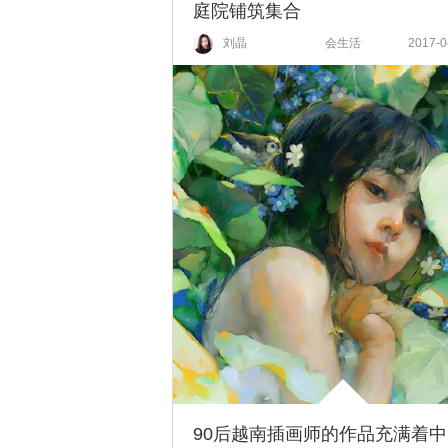
庭院铺筑集合
刘晶
会生活
2017-0