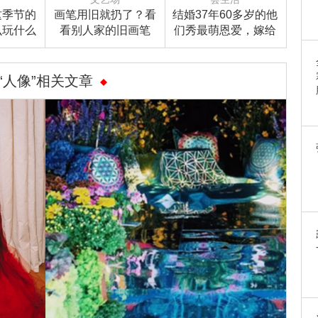
这季节的
画笔用旧就扔了？看
结婚37年60多岁的他
么玩什么
看别人家的旧画笔
们秀最萌恩爱，嫁给
！
爱情是这样的！
“人像”相关文章