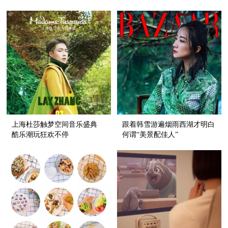
在中国取得两位数增长
推全新大白兔冰品系列
上海杜莎触梦空间音乐盛典
跟着韩雪游遍烟雨西湖才明白
酷乐潮玩狂欢不停
何谓“美景配佳人”