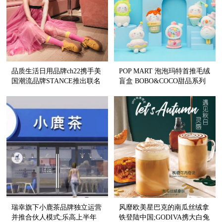
品质生活日用品牌ch22携手美
POP MART 泡泡玛特首推毛绒
国潮流品牌STANCE推出联名
盲盒 BOBO&COCO甜品系列
袜子,演绎出圈新可能,释放无
邀你共度午后时光
限魅力
瑞幸旗下小鹿茶品牌独立运营
风靡欧美星巴克的南瓜丝绒拿
并推合伙人模式;乐高上半年
铁登陆中国;GODIVA携大白兔