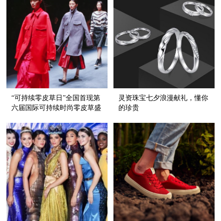
“可持续零皮草日”全国首现第
灵资珠宝七夕浪漫献礼，懂你
六届国际可持续时尚零皮草盛
的珍贵
典