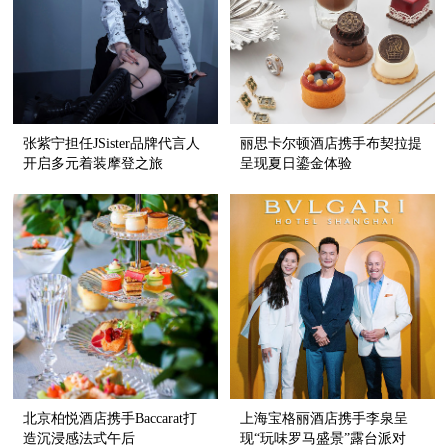
张紫宁担任JSister品牌代言人
丽思卡尔顿酒店携手布契拉提
开启多元着装摩登之旅
呈现夏日鎏金体验
北京柏悦酒店携手Baccarat打
上海宝格丽酒店携手李泉呈
造沉浸感法式午后
现“玩味罗马盛景”露台派对