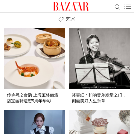
艺术
传承粤之食韵 上海宝格丽酒
骆雯虹：扣响音乐殿堂之门，
店宝丽轩迎贺5周年华彩
刻画美好人生乐章