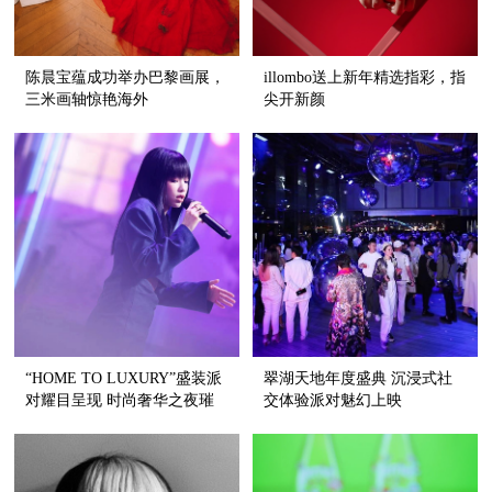
陈晨宝蕴成功举办巴黎画展，
illombo送上新年精选指彩，指
三米画轴惊艳海外
尖开新颜
“HOME TO LUXURY”盛装派
翠湖天地年度盛典 沉浸式社
对耀目呈现 时尚奢华之夜璀
交体验派对魅幻上映
璨生辉