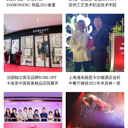
DAMOWANG·韩磊2021春夏
苏州工艺美术职业技术学院
新品发布
SGM ART · MOUSE JI 再度亮
相中国国际时装周
法国独立珠宝品牌KORLOFF
上海浦东丽思卡尔顿酒店金轩
卡洛芙中国首家精品店悦耀开
中餐厅摘得2021年米其林一星
幕
餐厅