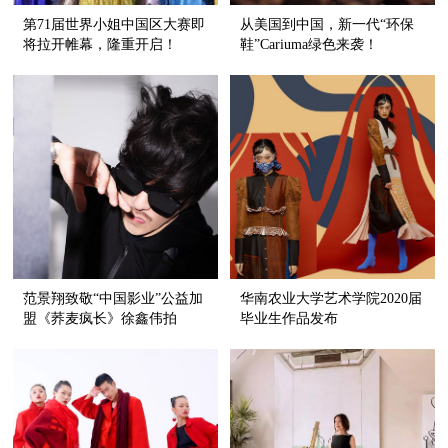
第71届世界小姐中国区大赛即
从美国到中国，新一代“环保
将拉开帷幕，隆重开启！
鞋”Cariuma绿色来袭！
范景翔致敬“中国影业”公益加
华南农业大学艺术学院2020届
盟《荞麦疯长》徐鑫伟拍
毕业生作品发布
摄“爱与希望”正能量