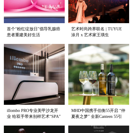
首个“粉红绽放日”倡导乳腺癌
艺术时尚跨界联名 | TUYUE
患者重建美好生活
涂月 x 艺术家王璜生
illombo PRO专业美甲沙龙开
MHD中国携手伯衡55开启 “仲
业 给双手带来别样艺术“SPA”
夏夜之梦” 全新Canteen 55引
领沪上品质生活