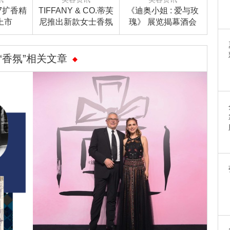
017扩香精
TIFFANY & CO.蒂芙
《迪奥小姐 : 爱与玫
新上市
尼推出新款女士香氛
瑰》 展览揭幕酒会
“香氛”相关文章