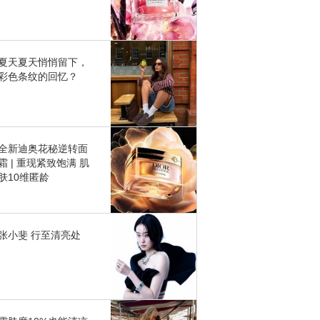
夏天夏天悄悄留下，
彩色条纹的回忆？
全新迪奥花秘逆转面
霜 | 重现紧致饱满 肌
肤10维匿龄
张小斐 行至清亮处