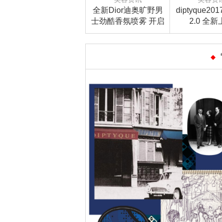
全新Dior迪奥旷野男
diptyque2
士劲酷香氛喷雾 开启
2.0 全
旷野征途