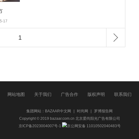
市
5-17
1
网站地图
关于我们
广告合作
版权声明
联系我们
集团网站：
BAZAAR中文网
|
时尚网
|
罗博报告网
Copyright © 2019 bazaar.com.cn 北京爱尚阳光广告有限公司
京ICP备2023004007号-1
京公网安备 11010502040483号