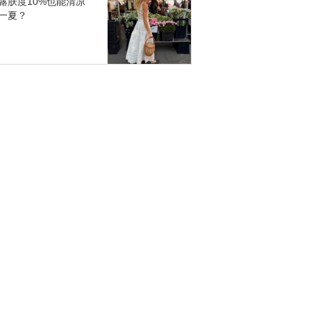
露肤度10%也能清凉
一夏？