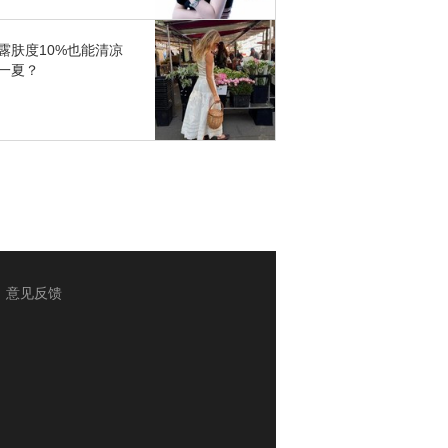
露肤度10%也能清凉
一夏？
意见反馈