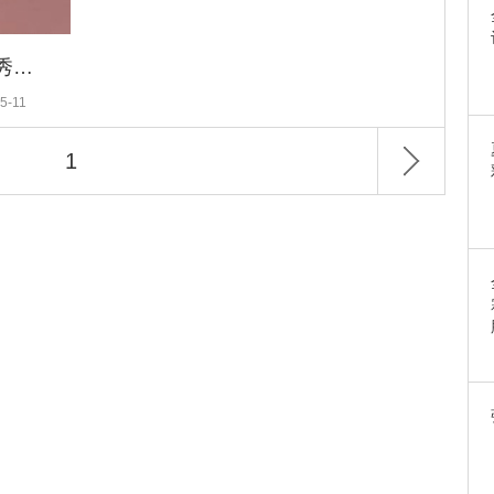
Dior带你去泡泡皇宫边度假边看秀，这辈子一定要去一次
5-11
1