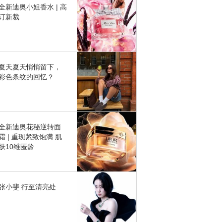
全新迪奥小姐香水 | 高
订新裁
夏天夏天悄悄留下，
彩色条纹的回忆？
全新迪奥花秘逆转面
霜 | 重现紧致饱满 肌
肤10维匿龄
张小斐 行至清亮处