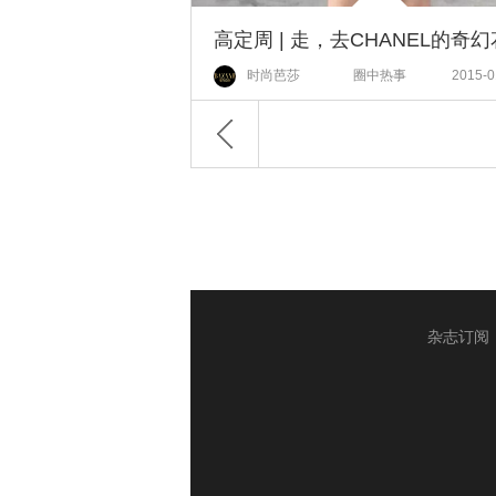
时尚芭莎
圈中热事
2015-0
杂志订阅