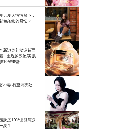
夏天夏天悄悄留下，
彩色条纹的回忆？
全新迪奥花秘逆转面
霜 | 重现紧致饱满 肌
肤10维匿龄
张小斐 行至清亮处
露肤度10%也能清凉
一夏？