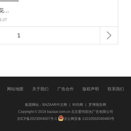
高定周 | 走，去CHANEL的奇幻花园瞧一瞧
1-27
1
网站地图
关于我们
广告合作
版权声明
联系我们
集团网站：
BAZAAR中文网
|
时尚网
|
罗博报告网
Copyright © 2019 bazaar.com.cn 北京爱尚阳光广告有限公司
京ICP备2023004007号-1
京公网安备 11010502040483号