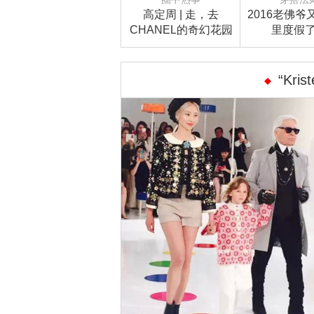
高定周 | 走，去
2016老佛爷
CHANEL的奇幻花园
里度假
瞧一瞧
“Kri