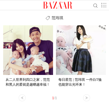
范玮琪
从二人世界到四口之家，范范
每日星范 | 范玮琪 一件白T恤
和黑人的爱就是越晒越幸福！
也能穿出光环来！
1
/1