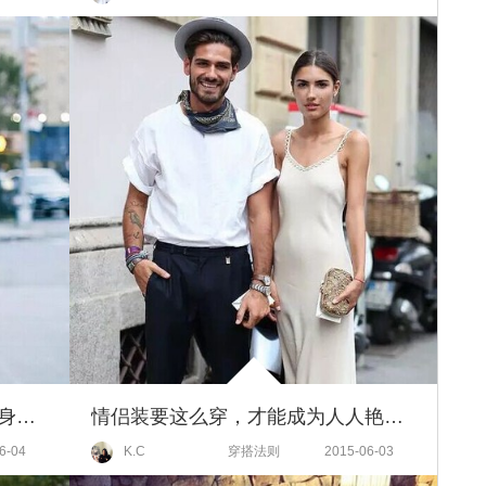
健身装备不用塞在包里，直接上身更能时髦有型！
情侣装要这么穿，才能成为人人艳羡的时髦cp！
6-04
K.C
穿搭法则
2015-06-03