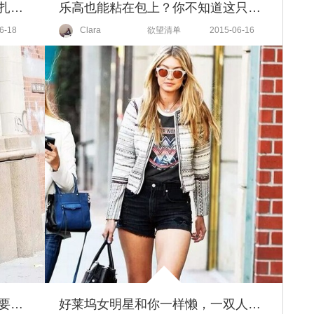
有了这条发带，女孩们都不好好扎头发了！
乐高也能粘在包上？你不知道这只乐高包现在已经红透了吗！
6-18
Clara
欲望清单
2015-06-16
想跟男朋友去环游世界？首先你要有一件好看的露背装！
好莱坞女明星和你一样懒，一双人字拖时髦整个夏天！