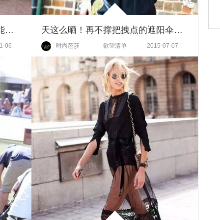
给你一枚新IT Girl，玩色彩没人能玩过她~
天这么晒！再不撑把拽点的遮阳伞怎么敢出门？
1-06
时尚芭莎
欲望清单
2015-07-07