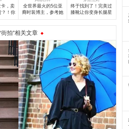
发卡，卖
全世界最火的5位亚
终于找到了！完美过
货？！你
裔时装博主，参考她
膝靴让你变身长腿星
任性！
们穿衣准没错！
人
“街拍”相关文章