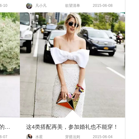
6-10
凡小凡
欲望清单
2015-06-08
手包中的夏日战斗机，这么美丽的藤编包你值得拥有～
这4类搭配再美，参加婚礼也不能穿！
6-07
水星
穿搭法则
2015-06-04