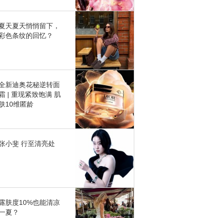
夏天夏天悄悄留下，
彩色条纹的回忆？
全新迪奥花秘逆转面
霜 | 重现紧致饱满 肌
肤10维匿龄
张小斐 行至清亮处
露肤度10%也能清凉
一夏？