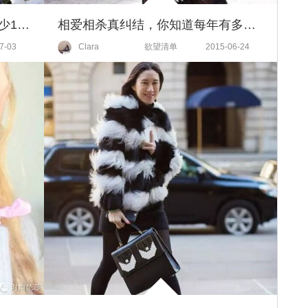
夏天背透明包，让你瞬间降温至少10度！
相爱相杀真纠结，你知道每年有多少女人因为穿高跟鞋而受伤吗？
7-03
Clara
欲望清单
2015-06-24