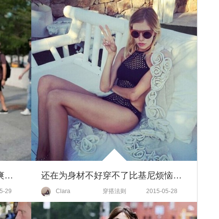
穿对衣服降温10度！一周7套凉爽又时髦的look都在这了！
还在为身材不好穿不了比基尼烦恼？藏肉又性感的连体泳衣来拯救你！
5-29
Clara
穿搭法则
2015-05-28