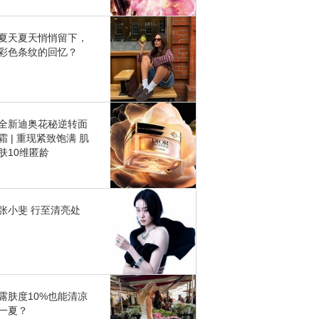
夏天夏天悄悄留下，
彩色条纹的回忆？
全新迪奥花秘逆转面
霜 | 重现紧致饱满 肌
肤10维匿龄
张小斐 行至清亮处
露肤度10%也能清凉
一夏？