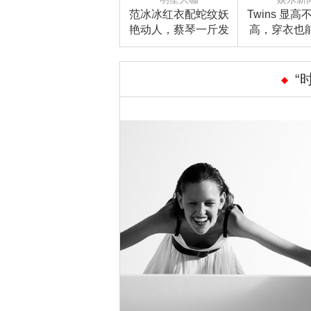
范冰冰红衣配蛇纹妖
Twins 显
艳动人，蔡琴一斤发
高，穿衣也
胶穿越大上海！
米8！
“