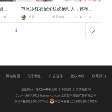
Twins 显高不是长的高，穿衣也能穿出1米8！
范冰冰红衣配蛇纹妖艳动人，蔡琴一斤发胶穿越大上海！
3-26
煎蛋
明星大咖
2016-03-13
1
网站地图
关于我们
广告合作
版权声明
联系我们
集团网站：
BAZAAR中文网
|
时尚网
|
罗博报告网
Copyright © 2019 bazaar.com.cn 北京爱尚阳光广告有限公司
京ICP备2023004007号-1
京公网安备 11010502040483号