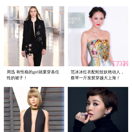
轻便时髦的穆勒鞋！
周迅 有性格的girl就要穿条任
范冰冰红衣配蛇纹妖艳动人，
性的裙子！
蔡琴一斤发胶穿越大上海！