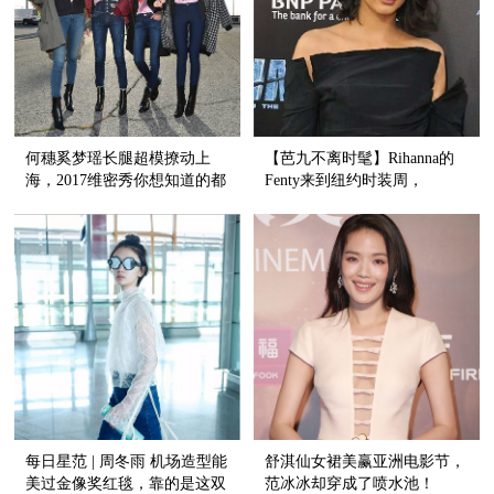
何穗奚梦瑶长腿超模撩动上
【芭九不离时髦】Rihanna的
海，2017维密秀你想知道的都
Fenty来到纽约时装周，
在这儿！
Kendall当选十年最佳时尚偶
像！？
每日星范 | 周冬雨 机场造型能
舒淇仙女裙美赢亚洲电影节，
美过金像奖红毯，靠的是这双
范冰冰却穿成了喷水池！