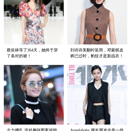
蔡依林等了364天，她终于穿
刘诗诗美翻时装周，邓紫棋皮
了条对的裙！
裤已过时，豹纹才是新战衣！
古力娜扎 选对趣味图案就能
Angelababy 腿长两米全靠一件