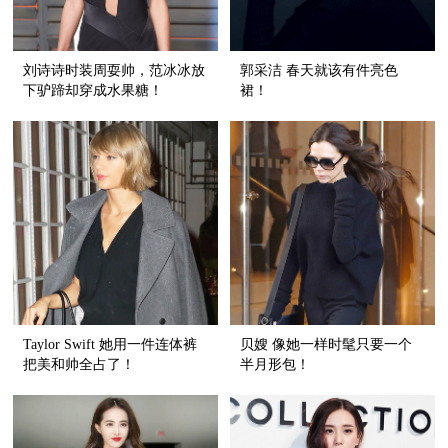
刘诗诗时装周耍帅，范冰冰放
郭采洁 春天就该有件亮色
下驴蹄却穿成水果糖！
裙！
Taylor Swift 她用一件连体裤
贝嫂 像她一样时髦只要一个
把美和帅全占了！
半月形包！