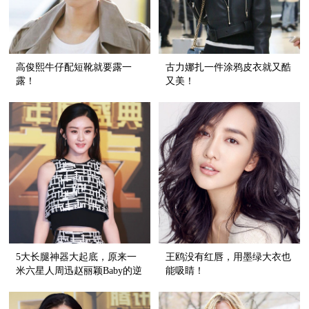
高俊熙牛仔配短靴就要露一
古力娜扎一件涂鸦皮衣就又酷
露！
又美！
5大长腿神器大起底，原来一
王鸥没有红唇，用墨绿大衣也
米六星人周迅赵丽颖Baby的逆
能吸睛！
天长腿都是穿出来的！