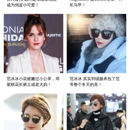
成为俏皮小可爱！
长马甲！
范冰冰小花裙嫩过小公举，邓
范冰冰 其实羽绒服承包了范
紫棋花长裤土成老大妈！
爷整个冬天的美！