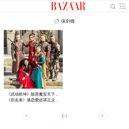
保剑锋
《武动乾坤》除异魔安天下，
《归去来》谈恋爱还讲正义…
新剧片花看得眼花缭乱，哪部
击中了你的心？
1
/1