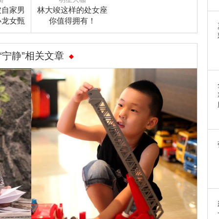
被自家男
林大竣这样的处女座
小龙女甄
你值得拥有！
周芷若竟
人在配
！
“宁静”相关文章