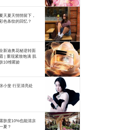
夏天夏天悄悄留下，
彩色条纹的回忆？
全新迪奥花秘逆转面
霜 | 重现紧致饱满 肌
肤10维匿龄
张小斐 行至清亮处
露肤度10%也能清凉
一夏？