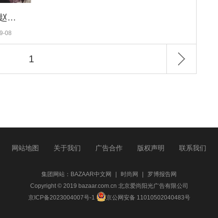
从被骂滚出娱乐圈到圈粉无数，赵丽颖的逆袭之路走得漂亮！
9-08
1
网站地图
关于我们
广告合作
版权声明
联系我们
集团网站：
BAZAAR中文网
|
时尚网
|
罗博报告网
Copyright © 2019 bazaar.com.cn 北京爱尚阳光广告有限公司
京ICP备2023004007号-1
京公网安备 11010502040483号