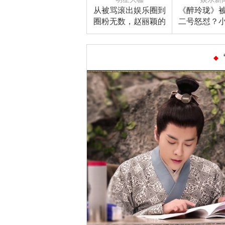
从被骂滚出娱乐圈到
《醉玲珑》
圈粉无数，赵丽颖的
二号怒怼？
逆袭之路走得漂亮！
嬛白浅赵敏
然都是同一
音？