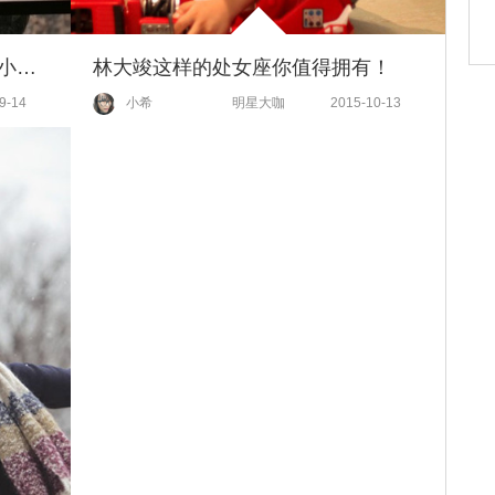
《醉玲珑》被自家男二号怒怼？小龙女甄嬛白浅赵敏周芷若竟然都是同一人在配音？！
林大竣这样的处女座你值得拥有！
9-14
小希
明星大咖
2015-10-13