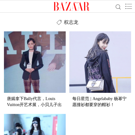
权志龙
唐嫣拿下Bally代言，Louis
每日星范 | Angelababy 杨幂宁
Vuitton开艺术展，小贝儿子出
愿撞衫都要穿的帽衫！
新书！【芭九不离时髦】