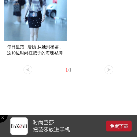
每日星范 | 唐嫣 从她到杨幂，
这10位时尚扛把子的海魂衫牌
子全扒给你！
1
/1