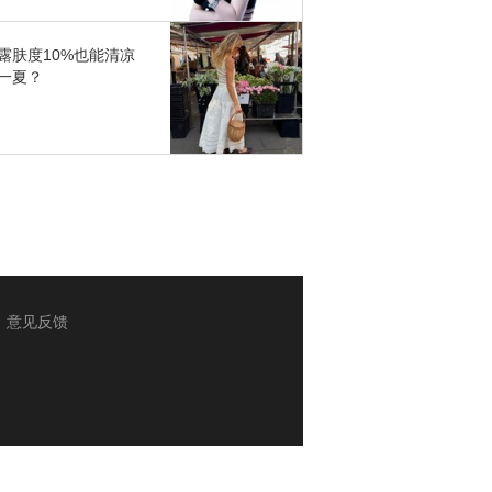
露肤度10%也能清凉
一夏？
意见反馈