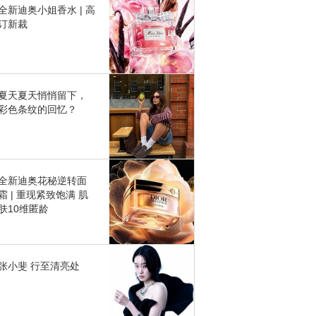
全新迪奥小姐香水 | 高
订新裁
夏天夏天悄悄留下，
彩色条纹的回忆？
全新迪奥花秘逆转面
霜 | 重现紧致饱满 肌
肤10维匿龄
张小斐 行至清亮处