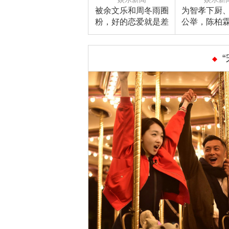
被余文乐和周冬雨圈
为智孝下厨
粉，好的恋爱就是差
公举，陈柏
异巨大也能为对方变
友开心就
成更好的彼此！