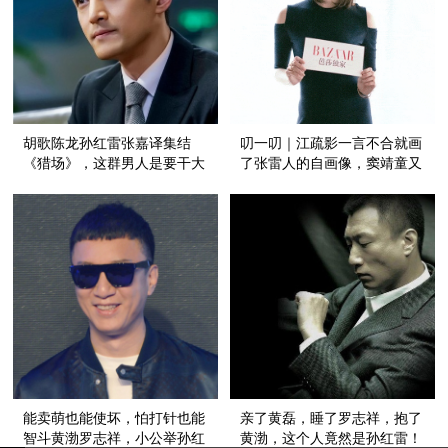
胡歌陈龙孙红雷张嘉译集结
叨一叨｜江疏影一言不合就画
《猎场》，这群男人是要干大
了张雷人的自画像，窦靖童又
事啊！
被出柜了！
能卖萌也能使坏，怕打针也能
亲了黄磊，睡了罗志祥，抱了
智斗黄渤罗志祥，小公举孙红
黄渤，这个人竟然是孙红雷！