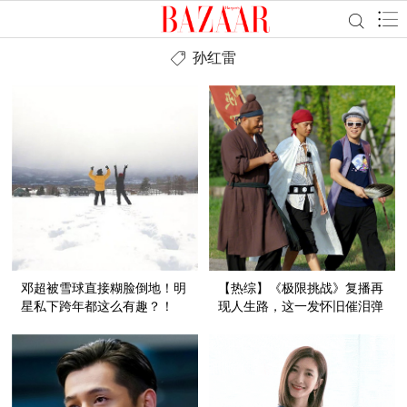
孙红雷
邓超被雪球直接糊脸倒地！明
【热综】《极限挑战》复播再
星私下跨年都这么有趣？！
现人生路，这一发怀旧催泪弹
来得猝不及防！