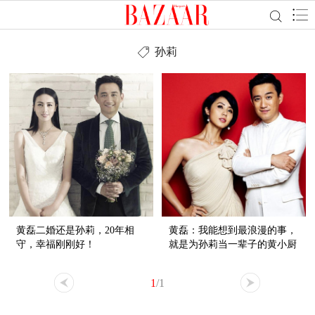
孙莉
黄磊二婚还是孙莉，20年相
黄磊：我能想到最浪漫的事，
守，幸福刚刚好！
就是为孙莉当一辈子的黄小厨
1
/1