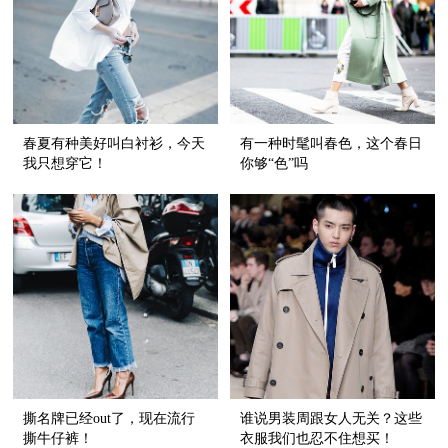
春夏有种美好叫白衬衫，今天
有一种时髦叫春色，这个春日
我只想穿它！
你够“色”吗
撕名牌已经out了，现在流行
谁说男装周跟女人无关？这些
撕牛仔裤！
衣服我们也忍不住想买！