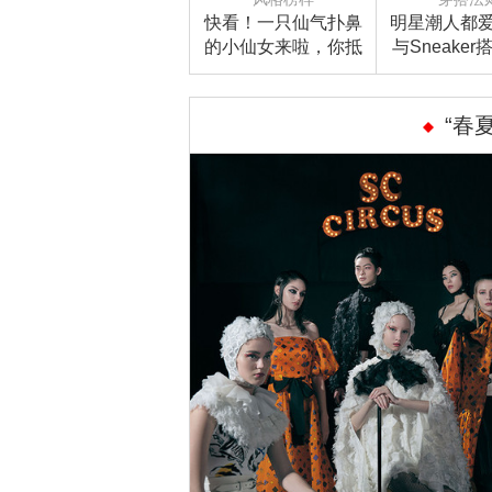
快看！一只仙气扑鼻
明星潮人都
的小仙女来啦，你抵
与Sneake
抗得了吗？
不知道可就O
“春