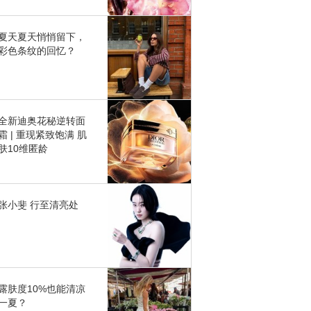
夏天夏天悄悄留下，
彩色条纹的回忆？
全新迪奥花秘逆转面
霜 | 重现紧致饱满 肌
肤10维匿龄
张小斐 行至清亮处
露肤度10%也能清凉
一夏？