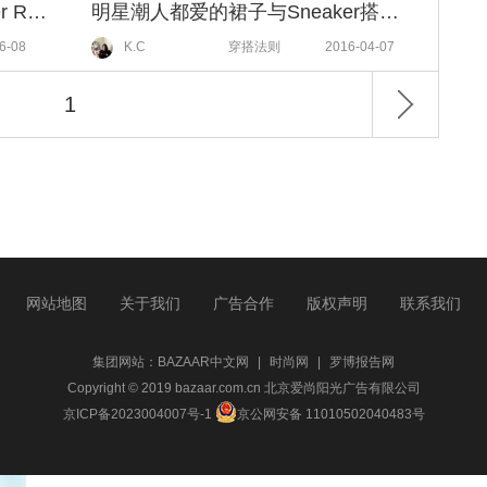
MCM携手英国设计师Christopher Raeburn 2017春夏成衣系列即将亮相伦敦时装周
明星潮人都爱的裙子与Sneaker搭配法，不知道可就Out喽！
6-08
K.C
穿搭法则
2016-04-07
1
网站地图
关于我们
广告合作
版权声明
联系我们
集团网站：
BAZAAR中文网
|
时尚网
|
罗博报告网
Copyright © 2019 bazaar.com.cn 北京爱尚阳光广告有限公司
京ICP备2023004007号-1
京公网安备 11010502040483号