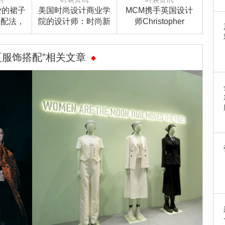
爱的裙子
美国时尚设计商业学
MCM携手英国设计
r搭配法，
院的设计师：时尚新
师Christopher
ut喽！
观察
Raeburn 2017春夏
成衣系列即将亮相伦
敦时装周
夏服饰搭配”相关文章