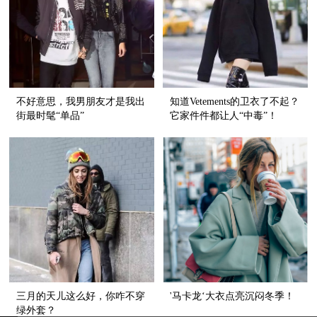
不好意思，我男朋友才是我出
知道Vetements的卫衣了不起？
街最时髦“单品”
它家件件都让人“中毒”！
三月的天儿这么好，你咋不穿
'马卡龙‘大衣点亮沉闷冬季！
绿外套？