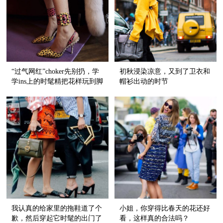
“过气网红”choker先别扔，学
初秋浸染凉意，又到了卫衣和
学ins上的时髦精把花样玩到脚
帽衫出动的时节
踝上！
我认真的给家里的拖鞋道了个
小姐，你穿得比春天的花还好
歉，然后穿起它时髦的出门了
看，这样真的合法吗？