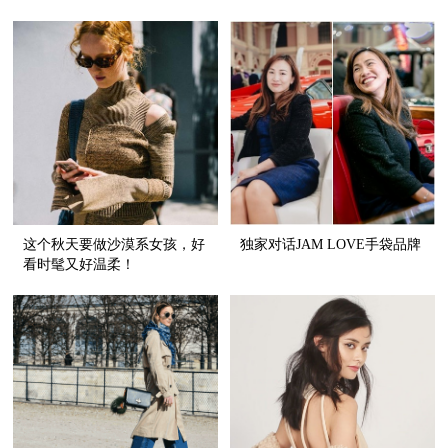
霍比特人！
这个秋天要做沙漠系女孩，好
独家对话JAM LOVE手袋品牌
看时髦又好温柔！