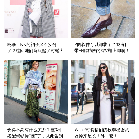
杨幂、KK的袖子又不安分
P图软件可以卸载了？我有自
了？这回她们竟玩起了时髦大
带长腿功效的深V鞋上脚啊！
开衩！
长得不高有什么关系？这3种
What?时装精们的秋季秘密武
搭配就够你“瘦”了，从此告别
器原来是长！外！套！