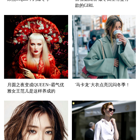
款的GIRL
月圆之夜变成QUEEN~霸气优
'马卡龙‘大衣点亮沉闷冬季！
雅女王范儿是这样养成的