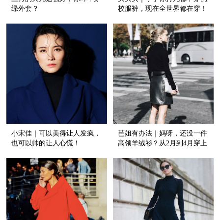
绿外套？
校服裤，现在全世界都在穿！
小宋佳｜可以美得让人发疯，
芭姐有办法｜妈呀，还没一件
也可以帅的让人心慌！
高领羊绒衫？从2月到4月穿上
它想变丑都难！