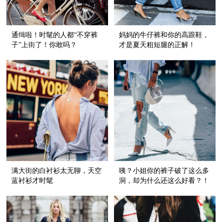
通缉啦！时髦的人都“不穿裤
妈妈的牛仔裤和你的高跟鞋，
子”上街了！你敢吗？
才是夏天粗短腿的正解！
满大街的白衬衫太无聊，天空
咦？小姐你的裤子破了这么多
蓝衬衫才时髦
洞，却为什么还这么好看？！