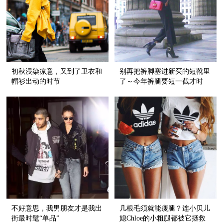
初秋浸染凉意，又到了卫衣和
别再把裤脚塞进新买的短靴里
帽衫出动的时节
了～今年裤腿要短一截才时
髦！
不好意思，我男朋友才是我出
几根毛须就能瘦腿？连小贝儿
街最时髦“单品”
媳Chloe的小粗腿都被它拯救