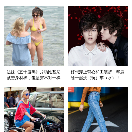
了！
达妹《五十度黑》片场比基尼
好想穿上背心和工装裤，帮鹿
被赞身材棒，但是穿不对一样
晗一起洗（玩）车（水）！
全身都杯具！