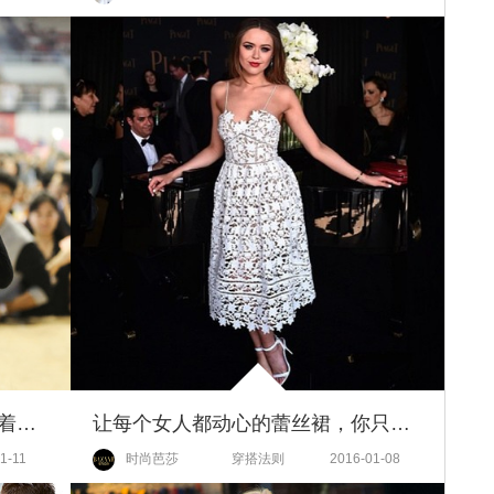
最会穿毛衣短裙的杨幂，你们跟着学就对了！
让每个女人都动心的蕾丝裙，你只需要这一条
1-11
时尚芭莎
穿搭法则
2016-01-08