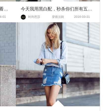
像金小妹这样风衣配单鞋，不好看你打我！
今天我用黑白配，秒杀你们所有五颜六色！
4-01
时尚芭莎
穿搭法则
2016-03-31