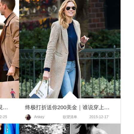
把男朋友那件”丑“外套抢过来，現在你可以“帅“給全世界看了！
终极打折送你200美金｜谁说穿上性冷淡风就没有人爱，我们就是要活得有姿态！
2-25
Ankey
欲望清单
2015-12-17