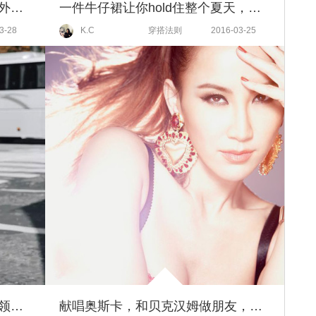
三月的天儿这么好，你咋不穿绿外套？
一件牛仔裙让你hold住整个夏天，跟随众明星一起变身牛仔少女吧！
3-28
K.C
穿搭法则
2016-03-25
芭姐有办法｜妈呀，还没一件高领羊绒衫？从2月到4月穿上它想变丑都难！
献唱奥斯卡，和贝克汉姆做朋友，李玟这个华语天后当的太牛X！