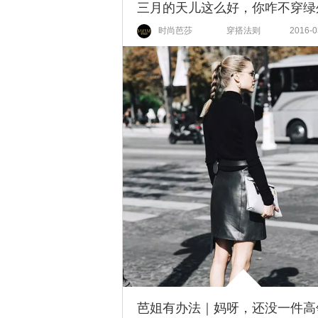
时尚芭莎
穿搭法则
2016-0