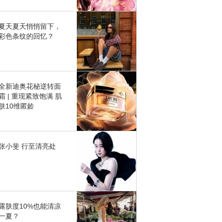
夏天夏天悄悄留下，
彩色条纹的回忆？
全新迪奥花秘逆转面
霜 | 重现紧致饱满 肌
肤10维匿龄
张小斐 行至清亮处
露肤度10%也能清凉
一夏？