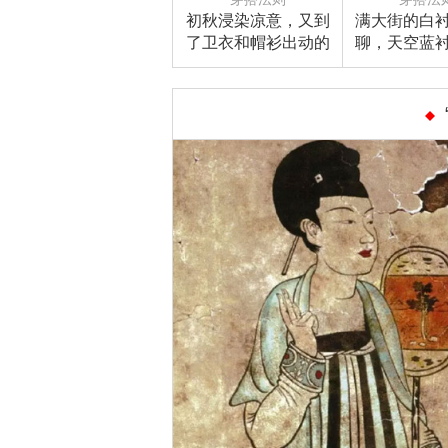
初秋浸染凉意，又到
满大街的白
了卫衣和帽衫出动的
聊，天空蓝
时节
髦