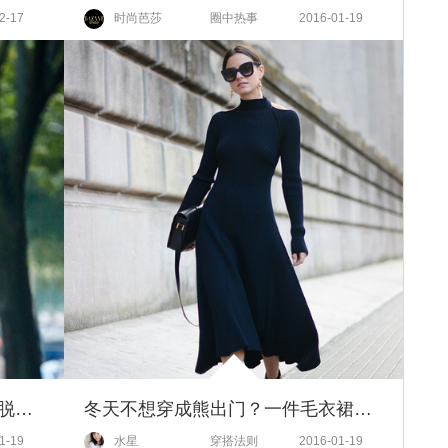
2-17
时尚芭莎
圈中热事
2016-01-19
买买买｜又不是一直在大街上，脱了外套也要好看到像开花！
冬天不想穿成熊出门？一件毛衣裙让你温暖又时髦！
1-19
水星
穿搭法则
2016-01-19