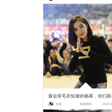
水星
风格榜样
2016-0