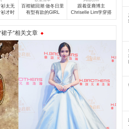
衬衫太无
百褶裙回潮 做冬日里
跟着亚裔博主
衬衫才时
有型有款的GIRL
Chriselle Lim学穿搭
“裙子”相关文章