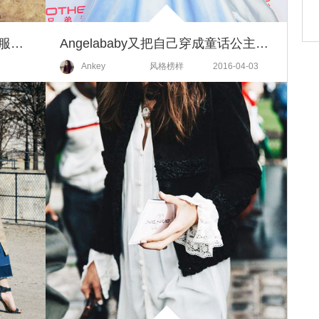
中国服饰专栏｜谁告诉你穿上和服就能找到唐代风华?
Angelababy又把自己穿成童话公主，林允儿挑战Gucci成功了！
4-05
Ankey
风格榜样
2016-04-03