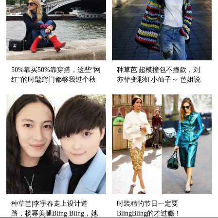
50%靠买50%靠穿搭，这些“网
种草芭|超模撞包不撞款，刘
红”的时髦窍门都够我过个秋
亦菲变彩虹小仙子～ 芭姐说
天了！
好的干货清单来囖
种草芭|李宇春走上设计道
时装精的节日一定要
路，杨幂美腿Bling Bling，她
BlingBling的才过瘾！