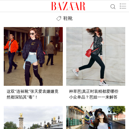
鞋靴
这双“连袜靴”张天爱袁姗姗竟
种草芭|真正时装精都爱哪些
然都深陷其“毒”！
小众单品？芭姐一一来解答