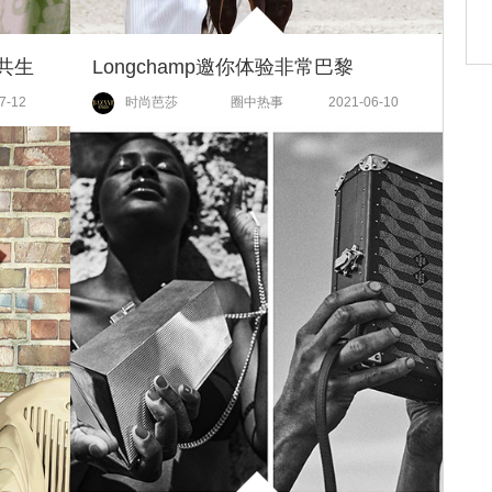
谐共生
Longchamp邀你体验非常巴黎
7-12
时尚芭莎
圈中热事
2021-06-10