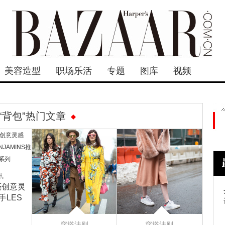
美容造型
职场乐活
专题
图库
视频
“背包”热门文章
讯
亮创意灵
手LES
NS推出首
系列
穿搭法则
穿搭法则