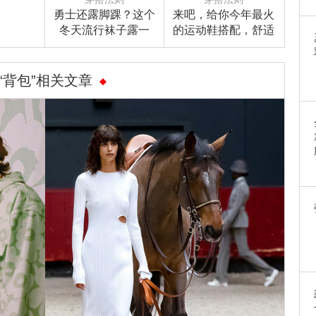
勇士还露脚踝？这个
来吧，给你今年最火
冬天流行袜子露一
的运动鞋搭配，舒适
截！
度实穿度立刻告诉
你！
“背包”相关文章