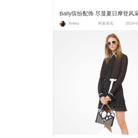
Bally缤纷配饰 尽显夏日摩登风
Ankey
时装资讯
2019-0