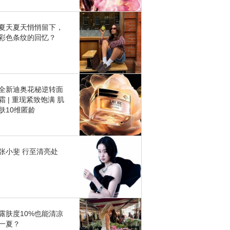
夏天夏天悄悄留下，
彩色条纹的回忆？
全新迪奥花秘逆转面
霜 | 重现紧致饱满 肌
肤10维匿龄
张小斐 行至清亮处
露肤度10%也能清凉
一夏？