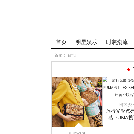
首页
明星娱乐
时装潮流
首页
>
背包
时装资
旅行光影点
感 PUMA携
BENJAMI
个联名
时装资讯