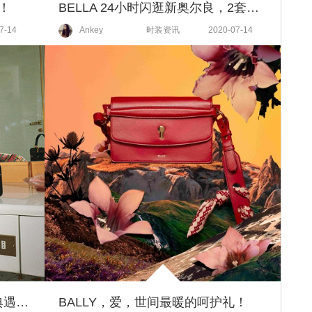
！
BELLA 24小时闪逛新奥尔良，2套衣服复古杀！
7-14
Ankey
时装资讯
2020-07-14
古驰Sylvie 1969系列手袋 当经典遇上摩登
BALLY，爱，世间最暖的呵护礼！