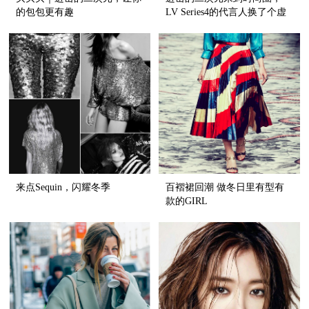
的包包更有趣
LV Series4的代言人换了个虚
拟人
来点Sequin，闪耀冬季
百褶裙回潮 做冬日里有型有
款的GIRL