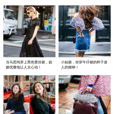
髦！
当马思纯穿上黑色蕾丝裙，妩
小姑娘，你穿牛仔裙的样子迷
媚优雅地让人太心动！
人的狠呐！