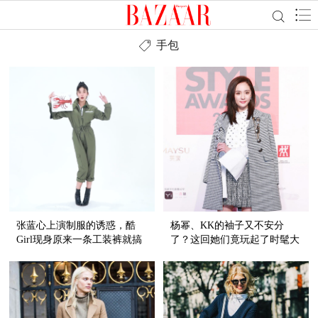
手包
张蓝心上演制服的诱惑，酷
杨幂、KK的袖子又不安分
Girl现身原来一条工装裤就搞
了？这回她们竟玩起了时髦大
定！
开衩！