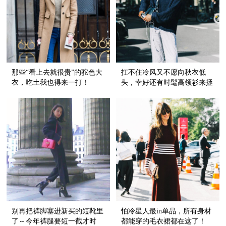
那些“看上去就很贵”的驼色大
扛不住冷风又不愿向秋衣低
衣，吃土我也得来一打！
头，幸好还有时髦高领衫来拯
救我～
别再把裤脚塞进新买的短靴里
怕冷星人最in单品，所有身材
了～今年裤腿要短一截才时
都能穿的毛衣裙都在这了！