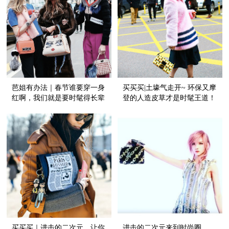
芭姐有办法｜春节谁要穿一身
买买买|土壕气走开~ 环保又摩
红啊，我们就是要时髦得长辈
登的人造皮草才是时髦王道！
也喜欢！
买买买｜进击的二次元，让你
进击的二次元来到时尚圈，