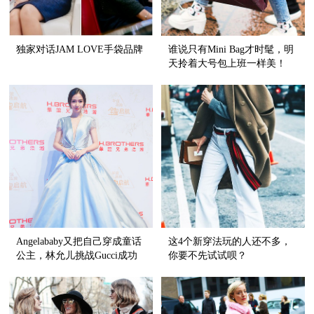
独家对话JAM LOVE手袋品牌
谁说只有Mini Bag才时髦，明
天拎着大号包上班一样美！
Angelababy又把自己穿成童话
这4个新穿法玩的人还不多，
公主，林允儿挑战Gucci成功
你要不先试试呗？
了！