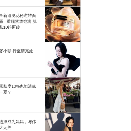
全新迪奥花秘逆转面
霜 | 重现紧致饱满 肌
肤10维匿龄
张小斐 行至清亮处
露肤度10%也能清凉
一夏？
选择成为妈妈，与伟
大无关