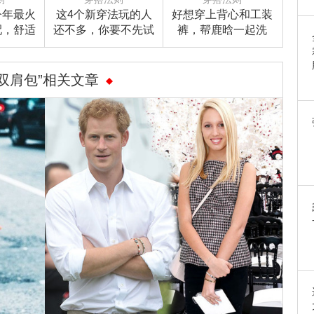
今年最火
这4个新穿法玩的人
好想穿上背心和工装
配，舒适
还不多，你要不先试
裤，帮鹿晗一起洗
刻告诉
试呗？
（玩）车（水）！
“双肩包”相关文章