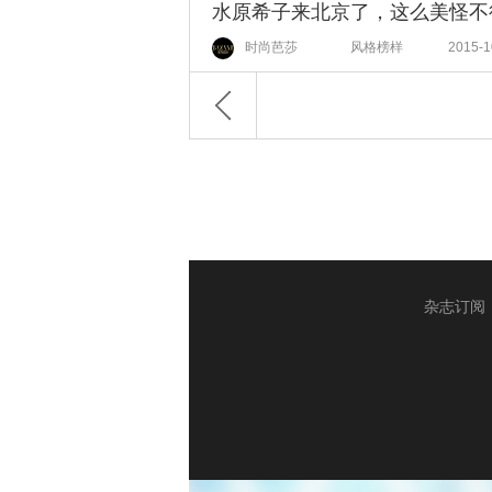
时尚芭莎
风格榜样
2015-1
杂志订阅