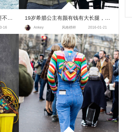
这4个新穿法玩的人还不多，你要不先试试呗？
19岁希腊公主有颜有钱有大长腿，被封为头牌皇室IT Girl！传说哈里王子也爱上她！
3-16
Ankey
风格榜样
2016-01-21