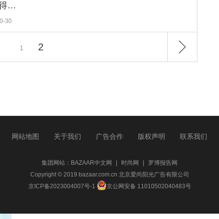
水原希子来北京了，这么美怪不得王菲女儿都爱她！
0-30
2
1
网站地图
关于我们
广告合作
版权声明
联系我们
集团网站：
BAZAAR中文网
|
时尚网
|
罗博报告网
Copyright © 2019 bazaar.com.cn 北京爱尚阳光广告有限公司
京ICP备2023004007号-1
京公网安备 11010502040483号