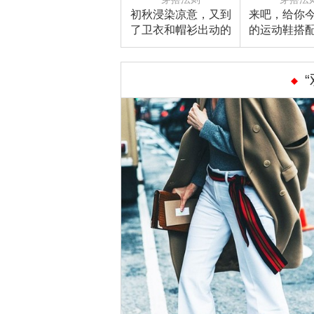
初秋浸染凉意，又到
来吧，给你
了卫衣和帽衫出动的
的运动鞋搭
时节
度实穿度立
你！