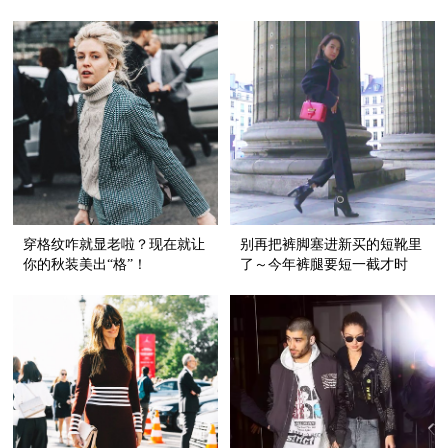
爱好嘛！
穿格纹咋就显老啦？现在就让
别再把裤脚塞进新买的短靴里
你的秋装美出“格”！
了～今年裤腿要短一截才时
髦！