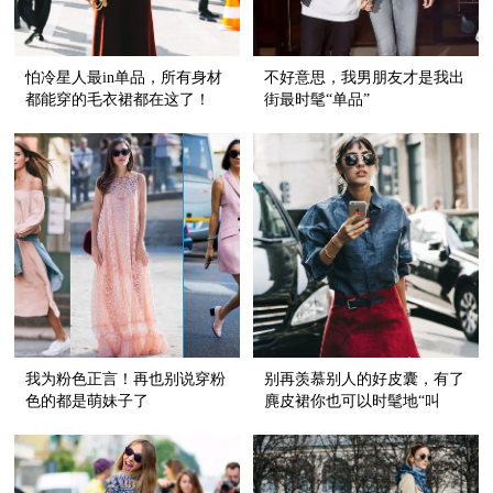
怕冷星人最in单品，所有身材
不好意思，我男朋友才是我出
都能穿的毛衣裙都在这了！
街最时髦“单品”
我为粉色正言！再也别说穿粉
别再羡慕别人的好皮囊，有了
色的都是萌妹子了
麂皮裙你也可以时髦地“叫
嚣”！