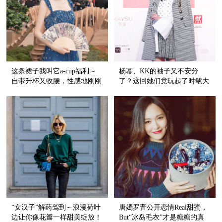
这条裙子我叫它a-cup福利～
杨幂、KK的袖子又不安分
自带升杯又收腰，性感地刚刚
了？这回她们竟玩起了时髦大
好！
开衩！
“女汉子”解药驾到～浪漫荷叶
唐嫣罗晋公开恋情Real甜蜜，
边让你像花瓣一样甜美绽放！
But“冰岛毛衣”才是糖糖的真