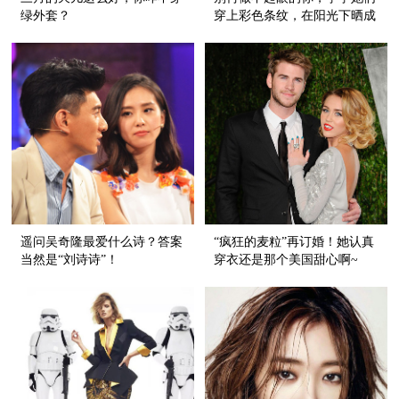
绿外套？
穿上彩色条纹，在阳光下晒成
最养眼的甜心！
遥问吴奇隆最爱什么诗？答案
“疯狂的麦粒”再订婚！她认真
当然是“刘诗诗”！
穿衣还是那个美国甜心啊~