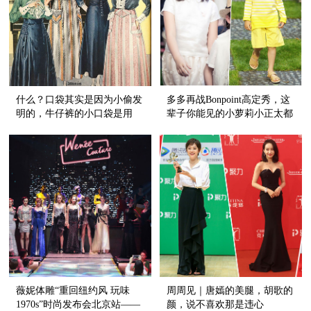
什么？口袋其实是因为小偷发
多多再战Bonpoint高定秀，这
明的，牛仔裤的小口袋是用
辈子你能见的小萝莉小正太都
来...
在这里！
薇妮体雕“重回纽约风 玩味
周周见｜唐嫣的美腿，胡歌的
1970s”时尚发布会北京站——
颜，说不喜欢那是违心