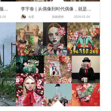
谁说男装周跟女人无关？这些衣服我们也忍不住想买！
李宇春 | 从偶像到时代偶像，就是一个大写加粗的有实力！
1-24
水星
风格榜样
2016-01-24