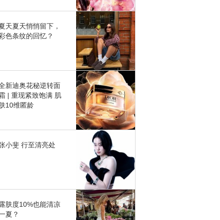
夏天夏天悄悄留下，
彩色条纹的回忆？
全新迪奥花秘逆转面
霜 | 重现紧致饱满 肌
肤10维匿龄
张小斐 行至清亮处
露肤度10%也能清凉
一夏？