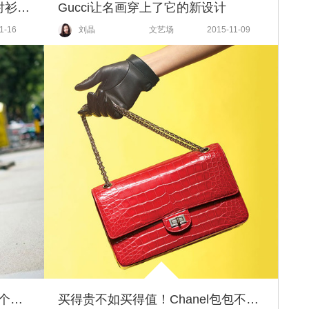
光顾着买毛衣了，没想到这3款衬衫也让冬天好看得要命！
Gucci让名画穿上了它的新设计
1-16
刘晶
文艺场
2015-11-09
谁说非要大长腿穿衣才好看？小个子博主告诉你品位才最重要！
买得贵不如买得值！Chanel包包不再永久保养，快入手这些升值的手袋才不亏