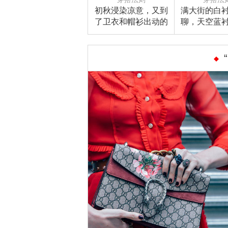
初秋浸染凉意，又到
满大街的白
了卫衣和帽衫出动的
聊，天空蓝
时节
髦