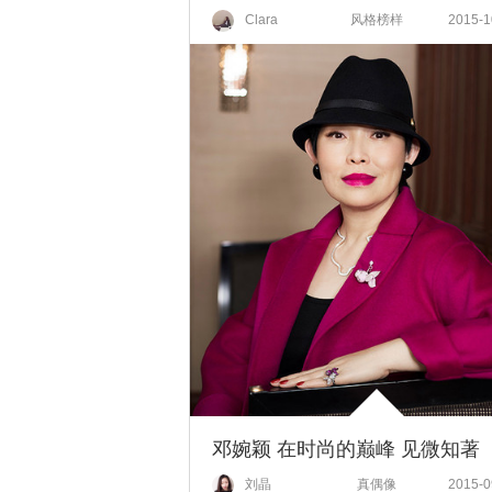
Clara
风格榜样
2015-1
邓婉颖 在时尚的巅峰 见微知著
刘晶
真偶像
2015-0