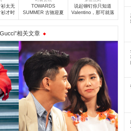
衬衫太无
TOWARDS
说起铆钉你只知道
衬衫才时
SUMMER 古驰迎夏
Valentino，那可就落
系列
伍了！
“Gucci”相关文章