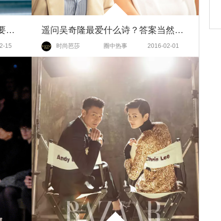
包治百病 | 新年换新包，今年我要靠它讨个“好彩头”！
遥问吴奇隆最爱什么诗？答案当然是“刘诗诗”！
2-15
时尚芭莎
圈中热事
2016-02-01