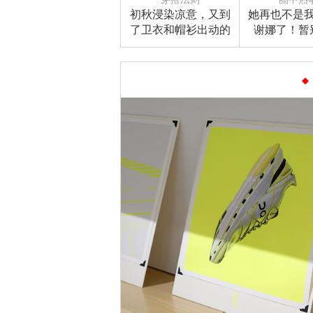
初秋浸染凉意，又到
她再也不是
了卫衣和帽衫出动的
谢娜了！暂
时节
本》却做了
的事