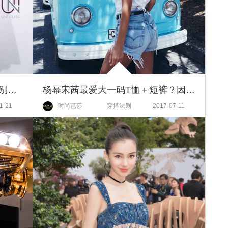
她再也不是我认识的谢娜了！暂别《快本》却做了一件这样的事！
杨幂宋茜最爱大一码T恤＋短裤？因为“不合身”才是拯救比例的神器啊！
1-21
时尚芭莎
穿搭法则
2017-07-11