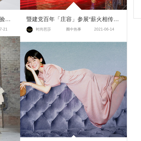
On昂跑于北京Skp-S开启限时体验空间
暨建党百年「庄容」参展“薪火相传”工艺展
7-21
时尚芭莎
圈中热事
2021-06-14