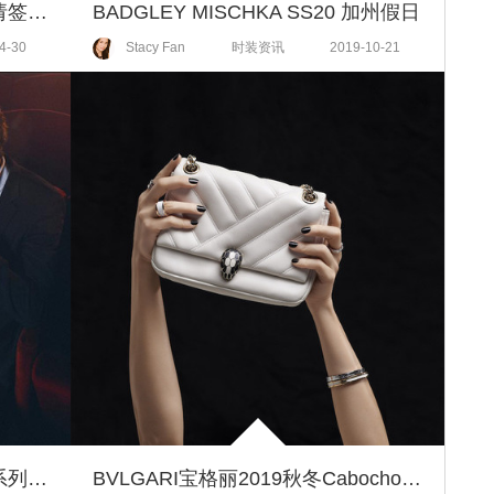
4位女明星向你发出甜蜜包裹，请签收！
BADGLEY MISCHKA SS20 加州假日
4-30
Stacy Fan
时装资讯
2019-10-21
BVLGARI宝格丽2019七夕限定系列， 探测你的心动信号
BVLGARI宝格丽2019秋冬Cabochon系列， 捕捉星空视角的柔软