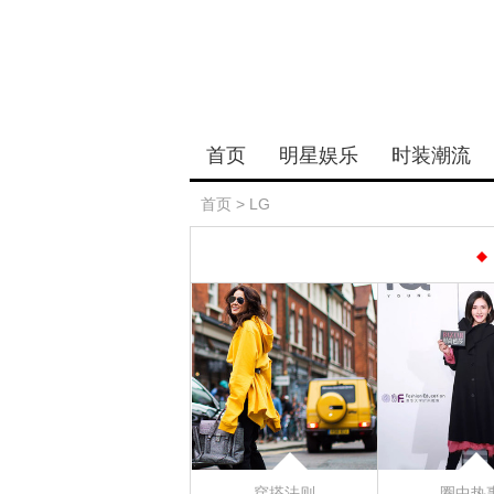
首页
明星娱乐
时装潮流
首页
>
LG
穿搭法则
圈中热