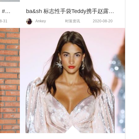
杰尼亚开启2020秋冬季品牌话题 #何谓当代男士#——“传承”
ba&sh 标志性手袋Teddy携手赵露思全新亮相「七夕让我熊抱你」
8-31
Ankey
时装资讯
2020-08-20