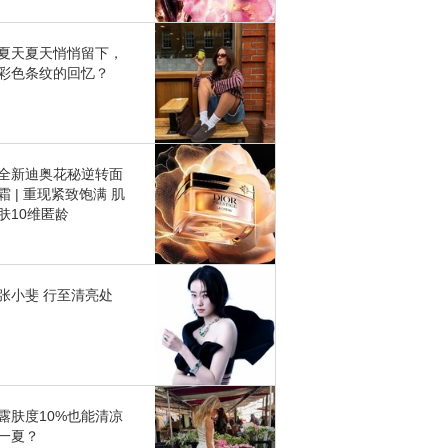
夏天夏天悄悄留下，
彩色条纹的回忆？
全新迪奥花秘逆转面
霜 | 重现紧致饱满 肌
肤10维匿龄
张小斐 行至清亮处
露肤度10%也能清凉
一夏？