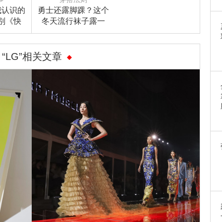
我认识的
勇士还露脚踝？这个
别《快
冬天流行袜子露一
一件这样
截！
！
“LG”相关文章