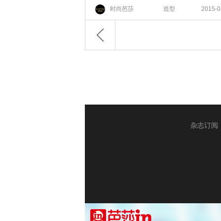
时尚芭莎
造型
2015-0
杂志订阅