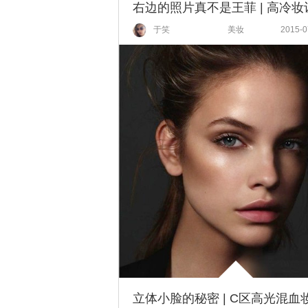
于笑
美妆
2015-0
立体小脸的秘密 | C区高光混血