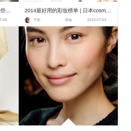
8个100元左右的韩国美妆，买这些绝对值回票价
2014最好用的彩妆榜单 | 日本cosme大赏
7-06
于笑
美妆
2015-07-03