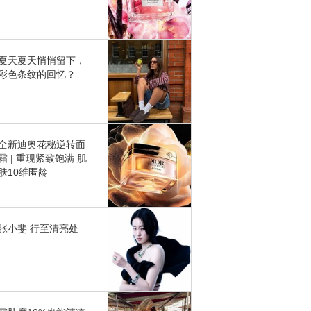
夏天夏天悄悄留下，
彩色条纹的回忆？
全新迪奥花秘逆转面
霜 | 重现紧致饱满 肌
肤10维匿龄
张小斐 行至清亮处