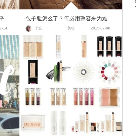
跟Rihanna、Cara、宋智孝学戴平檐帽，化今夏潮爆运动妆！
包子脸怎么了？何必用整容来为难自己！
7-14
于笑
美妆
2015-07-08