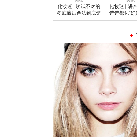
化妆迷 | 屡试不对的
化妆迷 | 胡
粉底液试色法到底错
诗诗都化“好
在哪？原来真正的粉
了，原来被
底液试色方式竟是这
容易
样！