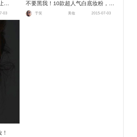
右边的照片真不是王菲 | 高冷妆让你瞬间变女神
不要黑我！10款超人气白底妆粉，一扑秒变白
7-03
于笑
美妆
2015-07-03
妆！