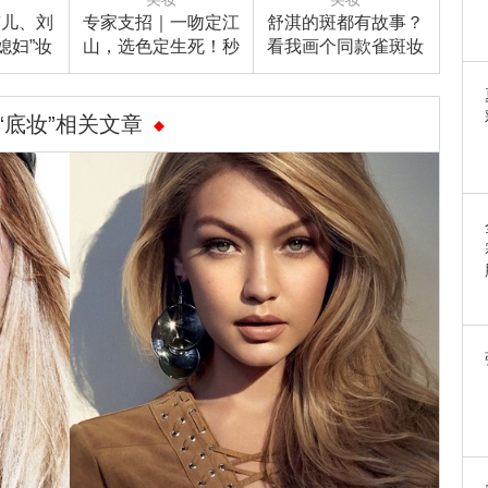
杏儿、刘
专家支招｜一吻定江
舒淇的斑都有故事？
媳妇”妆
山，选色定生死！秒
看我画个同款雀斑妆
求婚这么
选出妳的命定唇色！
迷死你！
！
“底妆”相关文章