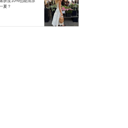
露肤度10%也能清凉
一夏？