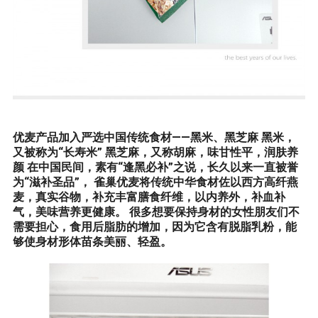
优麦产品加入严选中国传统食材——黑米、黑芝麻 黑米，
又被称为“长寿米” 黑芝麻，又称胡麻，味甘性平，润肤养
颜 在中国民间，素有“逢黑必补”之说，长久以来一直被誉
为“滋补圣品”， 雀巢优麦将传统中华食材佐以西方高纤燕
麦，真实谷物，补充丰富膳食纤维，以内养外，补血补
气，美味营养更健康。 很多想要保持身材的女性朋友们不
需要担心，食用后脂肪的增加，因为它含有脱脂乳粉，能
够使身材形体苗条美丽、轻盈。