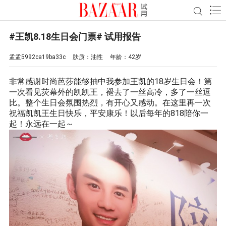
#王凯8.18生日会门票# 试用报告
孟孟5992ca19ba33c
肤质：
油性
年龄：
42岁
非常感谢时尚芭莎能够抽中我参加王凯的18岁生日会！第
一次看见荧幕外的凯凯王，褪去了一丝高冷，多了一丝逗
比。整个生日会氛围热烈，有开心又感动。在这里再一次
祝福凯凯王生日快乐，平安康乐！以后每年的818陪你一
起！永远在一起～