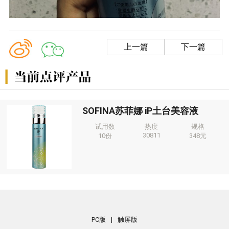
上一篇
下一篇
SOFINA苏菲娜 iP土台美容液
试用数
热度
规格
30811
10份
348元
PC版
|
触屏版