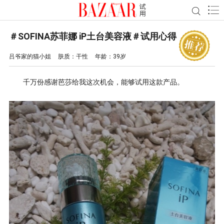
＃SOFINA苏菲娜 iP土台美容液＃试用心得
吕爷家的猫小姐
肤质：
干性
年龄：
39岁
千万份感谢芭莎给我这次机会，能够试用这款产品。