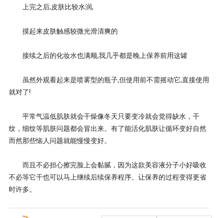
上完之后,皮肤比较水润,
摸起来皮肤触感较微光滑清爽的
接续之后的化妆水也满顺,我几乎都是晚上保养前用这罐
虽然外观看起来是喷雾型的瓶子,但使用前不需摇动它,直接使用
就对了!
平常气温低肌肤就会干燥像冬天只要变冷就会觉得缺水，干
纹，细纹等肌肤问题都会冒出来。有了能活化肌肤让循环变好自然
而然那些恼人问题就能慢慢变好。
而且不必担心擦完脸上会黏腻，因为这款美容液分子小好吸收
不必等它干也可以马上继续后续保养程序。让保养的过程变得更省
时许多。