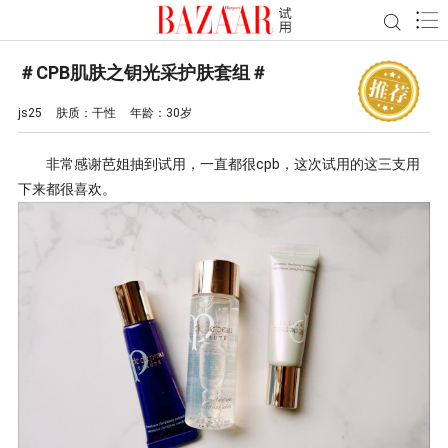
＃CPB肌肤之钥光采护肤套组＃
js25
肤质：
干性
年龄：
30岁
非常感谢芭姐抽到试用，一直都很cpb，这次试用的这三支用
下来都很喜欢。