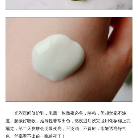
光彩夜间修护乳，电脑一族熬夜必备，略粘，但却丝毫不油
腻，超级好吸收，延展性非常出色，熬夜过后洗完脸用化妆棉上完
睡觉，第二天皮肤会明显变亮，不泛油，不冒痘，水嫩透亮好气
色，丝毫看不出前一晚熬夜了！